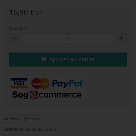
FIGURINE POP AD ICONS
16,90 €
TTC
FIGURINE POP ROYALS FAMILY
Quantité :
FIGURINE POP RETRO TOYS
FIGURINES POP AUTRES COMICS
POP PROTECTION
Ajouter au panier
PORTE-CLÉS POCKET POP
FUNKO VINYL SODA
FUNKO POP PIN
PELUCHE
LOUNGEFLY
Tweet
Partager
Référence
0889698958059