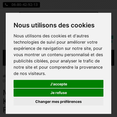
06-80-42-92-13
Nous utilisons des cookies
Mon
Nous utilisons des cookies et d'autres
Rechercher
compt
technologies de suivi pour améliorer votre
expérience de navigation sur notre site, pour
vous montrer un contenu personnalisé et des
MENU
publicités ciblées, pour analyser le trafic de
notre site et pour comprendre la provenance
CARTE A JOUER
de nos visiteurs.
>
Funko Pop!
>
MIRA WHAT IT SOUNDS LIKE / K-POP
DEMON HUNTERS / FIGURINE FUNKO POP
PRÉCOMMANDE FIGURINES POP
J'accepte
MIRA WHAT IT SOUNDS LIKE /
FIGURINES POP MANGA
Je refuse
K-POP DEMON HUNTERS /
Changer mes préférences
FIGURINES POP DISNEY
FIGURINE FUNKO POP
FIGURINES POP MARVEL