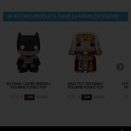
30 AUTRES PRODUITS DANS LA MÊME CATÉGORIE :
BATMAN / SUPER HEROES /
KING TUT / BATMAN /
LE P
FIGURINE FUNKO POP
FIGURINE FUNKO POP
FIG
13,52 €
13,52 €
13,
16,90 €
16,90 €
-20%
-20%