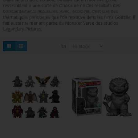
ressemblant à une sorte de dinosaure né des résultats des
FIGURINES POP MUSIQUE
bombardements nucléaires. Avec l'écologie, c'est une des
thématiques principales que l'on retrouve dans les films Godzilla. Il
FIGURINES POP SÉRIE TV
fait aussi maintenant partie du Monster Verse des studios
Legendary Pictures.
FIGURINES POP AUTRES FILMS
FIGURINES POP SPORTS
Tri
FIGURINES POP ANIME
FIGURINES POP HARRY POTTER
FIGURINES POP STAR WARS
FIGURINES POP STRANGER THINGS
FIGURINES POP SEIGNEUR DES ANNEAUX
FIGURINES POP DC COMICS
FIGURINES POP JEUX VIDÉO