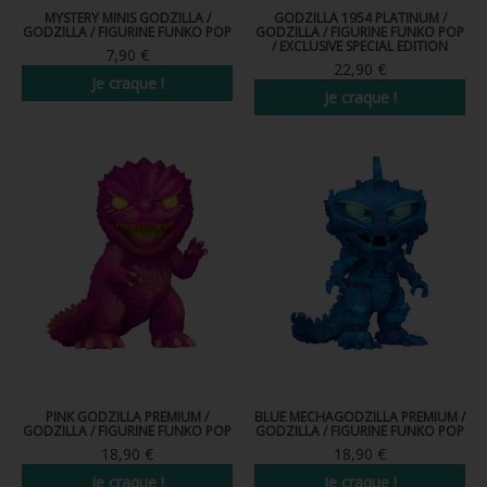
FIGURINE POP AD ICONS
MYSTERY MINIS GODZILLA /
GODZILLA 1954 PLATINUM /
GODZILLA / FIGURINE FUNKO POP
GODZILLA / FIGURINE FUNKO POP
/ EXCLUSIVE SPECIAL EDITION
7,90 €
FIGURINE POP ROYALS FAMILY
22,90 €
Je craque !
Je craque !
FIGURINE POP RETRO TOYS
FIGURINES POP AUTRES COMICS
POP PROTECTION
PORTE-CLÉS POCKET POP
FUNKO VINYL SODA
FUNKO POP PIN
PELUCHE
LOUNGEFLY
PINK GODZILLA PREMIUM /
BLUE MECHAGODZILLA PREMIUM /
GODZILLA / FIGURINE FUNKO POP
GODZILLA / FIGURINE FUNKO POP
18,90 €
18,90 €
Je craque !
Je craque !