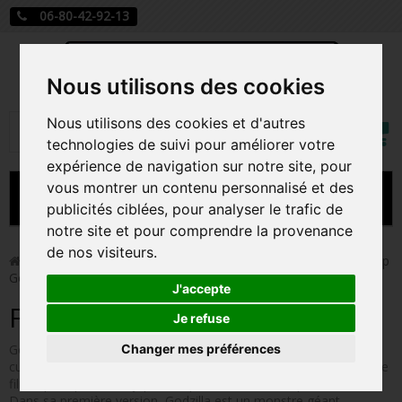
06-80-42-92-13
Nous utilisons des cookies
Mon
Nous utilisons des cookies et d'autres
Rechercher
compt
technologies de suivi pour améliorer votre
expérience de navigation sur notre site, pour
vous montrer un contenu personnalisé et des
MENU
publicités ciblées, pour analyser le trafic de
notre site et pour comprendre la provenance
CARTE A JOUER
de nos visiteurs.
>
Funko Pop!
>
Figurines Pop Autres Films
>
Figurines Pop
Godzilla
PRÉCOMMANDE FIGURINES POP
J'accepte
Figurines Pop Godzilla
FIGURINES POP MANGA
Je refuse
Changer mes préférences
Godzilla est un célèbre monstre de cinéma et un personnage
FIGURINES POP DISNEY
culte de la culture japonaise que l'on retrouve dans plus de trente
films, principalement japonais, puis américains, à partir de 1954.
FIGURINES POP MARVEL
Dans sa première version, Godzilla est un monstre géant