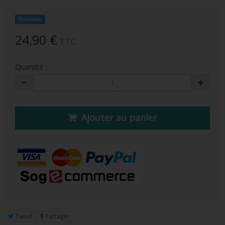
FIGURINE POP AD ICONS
Nouveau
FIGURINE POP ROYALS FAMILY
24,90 €
TTC
FIGURINE POP RETRO TOYS
Quantité :
FIGURINES POP AUTRES COMICS
POP PROTECTION
PORTE-CLÉS POCKET POP
Ajouter au panier
FUNKO VINYL SODA
FUNKO POP PIN
PELUCHE
LOUNGEFLY
Tweet
Partager