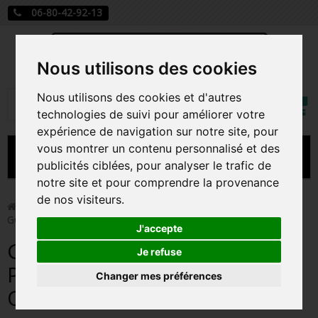
06-80-42-92-13
Nous utilisons des cookies
Mon
Nous utilisons des cookies et d'autres
Rechercher
compt
technologies de suivi pour améliorer votre
expérience de navigation sur notre site, pour
vous montrer un contenu personnalisé et des
MENU
publicités ciblées, pour analyser le trafic de
notre site et pour comprendre la provenance
CARTE A JOUER
de nos visiteurs.
>
Funko Pop!
>
GODZILLA HEAT RAY PREMIUM /
GODZILLA MINUS ONE / FIGURINE FUNKO POP
PRÉCOMMANDE FIGURINES POP
J'accepte
GODZILLA HEAT RAY
FIGURINES POP MANGA
Je refuse
PREMIUM / GODZILLA MINUS
Changer mes préférences
FIGURINES POP DISNEY
ONE / FIGURINE FUNKO POP
FIGURINES POP MARVEL