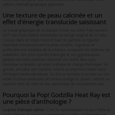
culture cinématographique japonaise.
Une texture de peau calcinée et un
effet d'énergie translucide saisissant
Le travail graphique de la marque Funko sur cette Pop! numéro
2071 est d'une fidélité redoutable au design original de la Toho.
Conçue dans un vinyle lourd et haut de gamme, la figurine
reproduit minutieusement la peau sombre, rugueuse et
profondément entaillée de la créature, évoquant des brûlures de
radiations. Ses yeux injectés d'énergie et ses gigantesques
plaques dorsales pointues arborent une teinte bleu cyan
électrique éclatante, simulant la phase de charge thermique. Sa
gueule, articulée vers l'arrière, crache un impressionnant rayon
d'énergie translucide bleuté. Ce flux se termine à sa base par des
éclats rocheux embrasés de teintes orange et jaunes, offrant un
superbe effet de relief et une dynamique de mouvement rare.
Pourquoi la Pop! Godzilla Heat Ray est
une pièce d'anthologie ?
La pose d'attaque ultime :
C'est la représentation la plus fidèle et
la plus féroce du pouvoir signature de Godzilla, recherchée par