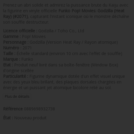
Prenez un abri solide et admirez la puissance brute du Kaiju avec
la figurine en vinyle officielle
Funko Pop! Movies: Godzilla (Heat
Ray) (#2071)
, capturant l'instant iconique où le monstre déchaîne
son souffle destructeur.
Licence officielle :
Godzilla / Toho Co., Ltd
Gamme :
Pop! Movies
Personnage :
Godzilla (Version Heat Ray / Rayon atomique)
Numéro :
2071
Taille :
Échelle standard (environ 10 cm avec l'effet de souffle)
Marque :
Funko
Etat :
Produit neuf livré dans sa boîte-fenêtre (Window Box)
d'origine scellée
Particularité :
Figurine dynamique dotée d'un effet visuel unique
avec des yeux bleu brillant, des plaques dorsales chargées en
énergie et un puissant jet atomique bicolore relié au sol.
Plus de détails
Référence
0889698932738
État :
Nouveau produit