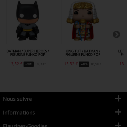
BATMAN / SUPER HEROES /
KING TUT / BATMAN /
LE P
FIGURINE FUNKO POP
FIGURINE FUNKO POP
FIG
13,52 €
13,52 €
13,
16,90 €
16,90 €
-20%
-20%
Nous suivre
Informations
Figurines-Goodies