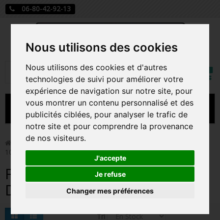
06-80-42-92-13
Nous utilisons des cookies
Mon
Nous utilisons des cookies et d'autres
Rechercher
compt
technologies de suivi pour améliorer votre
expérience de navigation sur notre site, pour
vous montrer un contenu personnalisé et des
MENU
publicités ciblées, pour analyser le trafic de
notre site et pour comprendre la provenance
CARTE A JOUER
de nos visiteurs.
>
Funko Pop!
>
Figurines Pop Disney
>
Figurines Pop Les
101 Dalmatiens
PRÉCOMMANDE FIGURINES POP
J'accepte
Figurines Pop Les 101
FIGURINES POP MANGA
Je refuse
Dalmatiens
Changer mes préférences
FIGURINES POP DISNEY
FIGURINES POP MARVEL
Tri