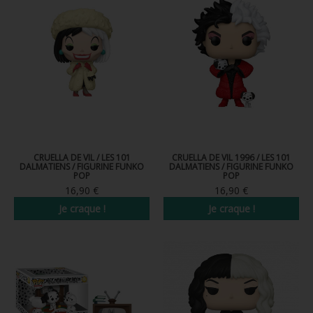
FIGURINE POP AD ICONS
FIGURINE POP ROYALS FAMILY
FIGURINE POP RETRO TOYS
FIGURINES POP AUTRES COMICS
POP PROTECTION
PORTE-CLÉS POCKET POP
CRUELLA DE VIL / LES 101
CRUELLA DE VIL 1996 / LES 101
DALMATIENS / FIGURINE FUNKO
DALMATIENS / FIGURINE FUNKO
POP
POP
FUNKO VINYL SODA
16,90 €
16,90 €
FUNKO POP PIN
Je craque !
Je craque !
PELUCHE
LOUNGEFLY