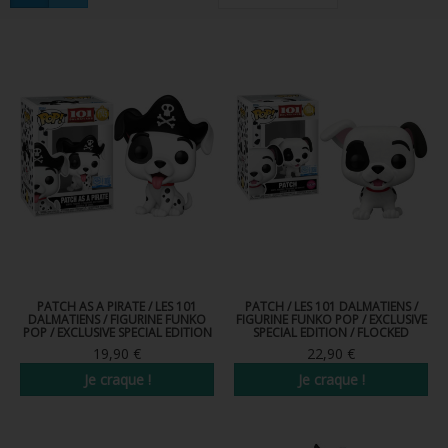
FIGURINES POP MUSIQUE
FIGURINES POP SÉRIE TV
FIGURINES POP AUTRES FILMS
FIGURINES POP SPORTS
FIGURINES POP ANIME
FIGURINES POP HARRY POTTER
FIGURINES POP STAR WARS
FIGURINES POP STRANGER THINGS
PATCH AS A PIRATE / LES 101
PATCH / LES 101 DALMATIENS /
DALMATIENS / FIGURINE FUNKO
FIGURINE FUNKO POP / EXCLUSIVE
POP / EXCLUSIVE SPECIAL EDITION
SPECIAL EDITION / FLOCKED
FIGURINES POP SEIGNEUR DES ANNEAUX
19,90 €
22,90 €
Je craque !
Je craque !
FIGURINES POP DC COMICS
FIGURINES POP JEUX VIDÉO