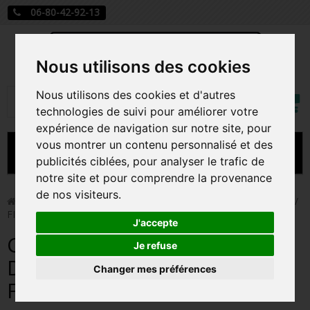
06-80-42-92-13
Nous utilisons des cookies
Mon
Nous utilisons des cookies et d'autres
Rechercher
compt
technologies de suivi pour améliorer votre
expérience de navigation sur notre site, pour
vous montrer un contenu personnalisé et des
MENU
publicités ciblées, pour analyser le trafic de
notre site et pour comprendre la provenance
CARTE A JOUER
de nos visiteurs.
>
Funko Pop!
>
CRUELLA REVEAL / LES 101 DALMATIENS /
FIGURINE FUNKO POP
PRÉCOMMANDE FIGURINES POP
J'accepte
CRUELLA REVEAL / LES 101
FIGURINES POP MANGA
Je refuse
DALMATIENS / FIGURINE
Changer mes préférences
FIGURINES POP DISNEY
FUNKO POP
FIGURINES POP MARVEL