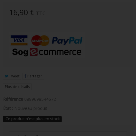
FIGURINE POP AD ICONS
16,90 €
TTC
FIGURINE POP ROYALS FAMILY
FIGURINE POP RETRO TOYS
FIGURINES POP AUTRES COMICS
POP PROTECTION
PORTE-CLÉS POCKET POP
Tweet
Partager
FUNKO VINYL SODA
Plus de détails
FUNKO POP PIN
Référence
0889698544672
PELUCHE
État :
Nouveau produit
LOUNGEFLY
Ce produit n'est plus en stock