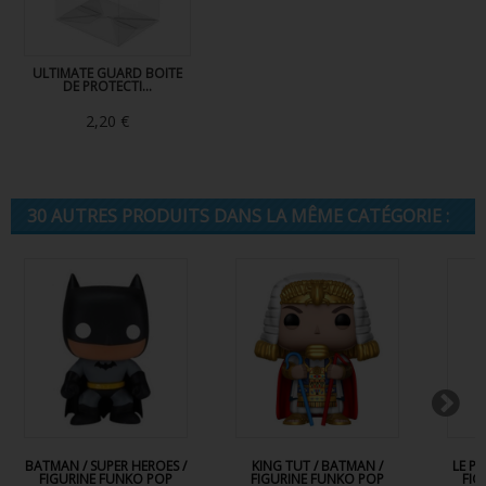
ULTIMATE GUARD BOITE
DE PROTECTI...
2,20 €
30 AUTRES PRODUITS DANS LA MÊME CATÉGORIE :
BATMAN / SUPER HEROES /
KING TUT / BATMAN /
LE P
FIGURINE FUNKO POP
FIGURINE FUNKO POP
FIG