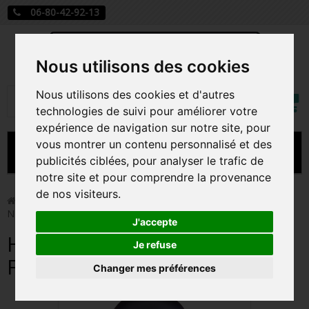
06-80-42-92-13
Nous utilisons des cookies
Mon
Nous utilisons des cookies et d'autres
Rechercher
compt
technologies de suivi pour améliorer votre
expérience de navigation sur notre site, pour
vous montrer un contenu personnalisé et des
MENU
publicités ciblées, pour analyser le trafic de
notre site et pour comprendre la provenance
CARTE A JOUER
de nos visiteurs.
>
Figurines
>
HINATA HYUGA / NARUTO / FIGURINE
NENDOROID
PRÉCOMMANDE FIGURINES POP
J'accepte
HINATA HYUGA / NARUTO /
FIGURINES POP MANGA
Je refuse
FIGURINE NENDOROID
Changer mes préférences
FIGURINES POP DISNEY
FIGURINES POP MARVEL