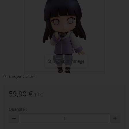
FIGURINES POP MUSIQUE
FIGURINES POP SÉRIE TV
FIGURINES POP AUTRES FILMS
FIGURINES POP SPORTS
FIGURINES POP ANIME
Agrandir l'image
FIGURINES POP HARRY POTTER
FIGURINES POP STAR WARS
Envoyer à un ami
FIGURINES POP STRANGER THINGS
59,90 €
TTC
FIGURINES POP SEIGNEUR DES ANNEAUX
Quantité :
FIGURINES POP DC COMICS
FIGURINES POP JEUX VIDÉO