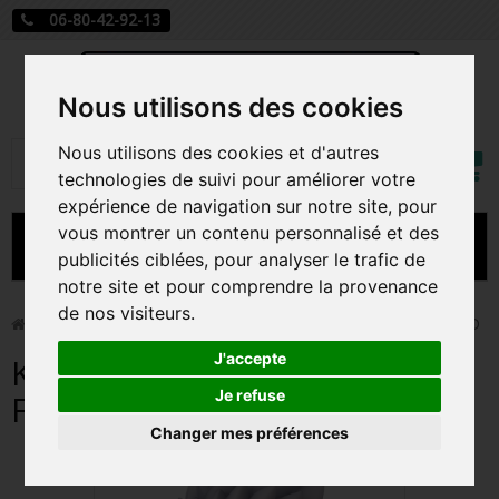
06-80-42-92-13
Nous utilisons des cookies
Mon
Nous utilisons des cookies et d'autres
Rechercher
compt
technologies de suivi pour améliorer votre
expérience de navigation sur notre site, pour
vous montrer un contenu personnalisé et des
MENU
publicités ciblées, pour analyser le trafic de
notre site et pour comprendre la provenance
CARTE A JOUER
de nos visiteurs.
>
Figurines
>
KAKASHI / NARUTO / FIGURINE NENDOROID
PRÉCOMMANDE FIGURINES POP
J'accepte
KAKASHI / NARUTO /
FIGURINES POP MANGA
Je refuse
FIGURINE NENDOROID
Changer mes préférences
FIGURINES POP DISNEY
FIGURINES POP MARVEL