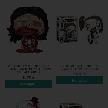
FIGURINES POP MUSIQUE
FIGURINES POP SÉRIE TV
FIGURINES POP AUTRES FILMS
FIGURINES POP SPORTS
FIGURINES POP ANIME
FIGURINES POP HARRY POTTER
FIGURINES POP STAR WARS
VICTORIA HEYES / TERRIFIER 3 /
LITTLE PALE GIRL / TERRIFIER /
FIGURINE FUNKO POP / EXCLUSIVE
FIGURINE FUNKO POP / GITD
SPECIAL EDITION
FIGURINES POP STRANGER THINGS
16,90 €
16,90 €
Je craque !
FIGURINES POP SEIGNEUR DES ANNEAUX
Je craque !
FIGURINES POP DC COMICS
FIGURINES POP JEUX VIDÉO