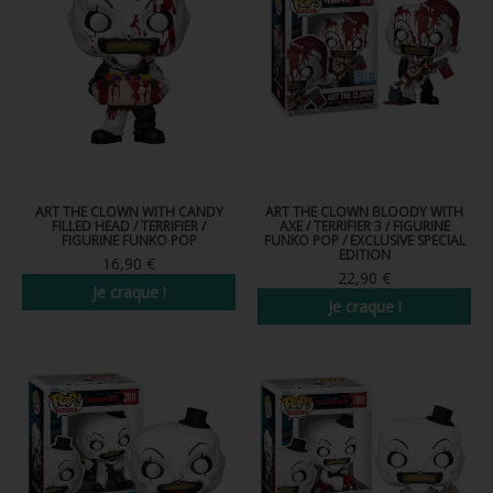
FIGURINE POP AD ICONS
FIGURINE POP ROYALS FAMILY
FIGURINE POP RETRO TOYS
FIGURINES POP AUTRES COMICS
POP PROTECTION
ART THE CLOWN WITH CANDY
ART THE CLOWN BLOODY WITH
FILLED HEAD / TERRIFIER /
AXE / TERRIFIER 3 / FIGURINE
PORTE-CLÉS POCKET POP
FIGURINE FUNKO POP
FUNKO POP / EXCLUSIVE SPECIAL
EDITION
16,90 €
22,90 €
FUNKO VINYL SODA
Je craque !
Je craque !
FUNKO POP PIN
PELUCHE
LOUNGEFLY