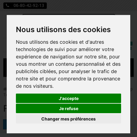
06-80-42-92-13
Nous utilisons des cookies
Mon
Nous utilisons des cookies et d'autres
Rechercher
compt
technologies de suivi pour améliorer votre
expérience de navigation sur notre site, pour
vous montrer un contenu personnalisé et des
MENU
publicités ciblées, pour analyser le trafic de
notre site et pour comprendre la provenance
CARTE A JOUER
de nos visiteurs.
>
Funko Pop!
>
Figurines Pop Autres Films
>
Figurines Pop
Terrifier
PRÉCOMMANDE FIGURINES POP
J'accepte
Figurines Pop Terrifier
FIGURINES POP MANGA
Je refuse
Changer mes préférences
FIGURINES POP DISNEY
Tri
FIGURINES POP MARVEL