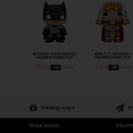
BATMAN / SUPER HEROES /
KING TUT / BATMAN /
FIGURINE FUNKO POP
FIGURINE FUNKO POP
13,52 €
13,52 €
16,90 €
16,90 €
-20%
-20%
Emballage soigné
En
Nous suivre
Inform