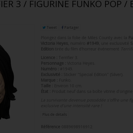
FIER 3 / FIGURINE FUNKO POP / 
Tweet
Partager
Plongez dans la folie de Miles County avec la
Fu
Victoria Heyes
, numéro
#1949
, une exclusivité
S
Edition
tirée du film d'horreur événement
Terrifi
Licence :
Terrifier 3.
Personnage :
Victoria Heyes.
Numéro :
#1949.
Exclusivité :
Sticker "Special Edition" (Silver).
Marque :
Funko.
Taille :
Environ 10 cm.
État :
Produit neuf dans sa boîte vitrine d'origine
La survivante devenue possédée s'offre une fi
exclusive d'une intensité rare !
Plus de détails
Référence
0889698916912