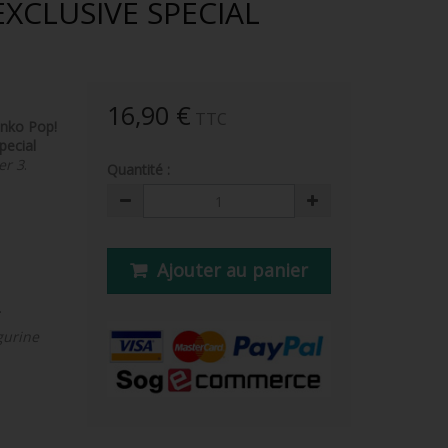
EXCLUSIVE SPECIAL
16,90 €
TTC
nko Pop!
pecial
er 3
.
Quantité :
Ajouter au panier
.
gurine