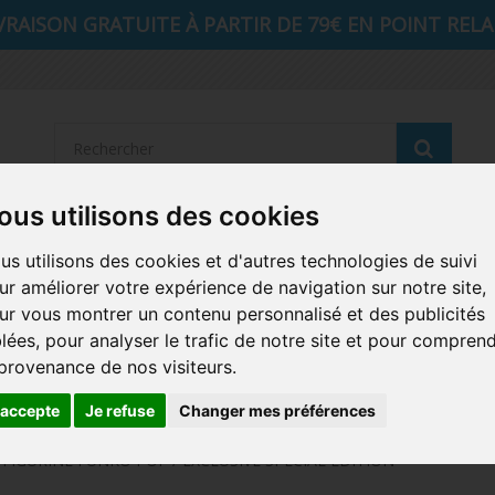
VRAISON GRATUITE À PARTIR DE 79€ EN POINT RELAI
Reche
ous utilisons des cookies
STRANGER THINGS
SEIGNEUR DES ANNEAUX
DIS
us utilisons des cookies et d'autres technologies de suivi
ur améliorer votre expérience de navigation sur notre site,
AUTRES COMICS
MUSIQUE
SPORTS
POP PROTEC
ur vous montrer un contenu personnalisé et des publicités
blées, pour analyser le trafic de notre site et pour compren
ICONS
FUNKO HOME
FUNKO VINYL SODA
RETRO 
 provenance de nos visiteurs.
CARTE A JOUER
PELUCHE
'accepte
Je refuse
Changer mes préférences
 / FIGURINE FUNKO POP / EXCLUSIVE SPECIAL EDITION