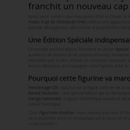
franchit un nouveau cap
Après avoir survécu aux massacres d'Art le Clown, le 
Funko Pop! de Victoria (#1949)
célèbre son apparence 
attitude dérangeante, elle incarne à la perfection l'
Une Édition Spéciale indispensa
Ce modèle exclusif arbore fièrement le sticker
Special 
amateurs de Slasher et de cinéma d'horreur moderne. 
reproduits par Funko, offrant un contraste saisissant 
frisson idéal pour accompagner votre figurine d'Art le
Pourquoi cette figurine va marq
Personnage Clé :
Victoria est la figure centrale de la con
Rareté Exclusive :
Une Special Edition qui se démarque 
Design Saisissant :
Capture l'esthétique unique et déra
culture horrifique.
Chez
Figurines-Goodies
, nous savons que face à l'ho
sera expédiée dans un emballage ultra-sécurisé et 
irréprochable !