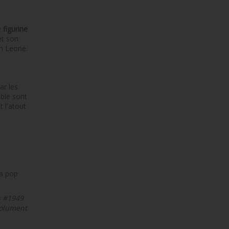
e
figurine
et son
en Leone.
ar les
ble sont
 l'atout
la pop
s #1949
solument