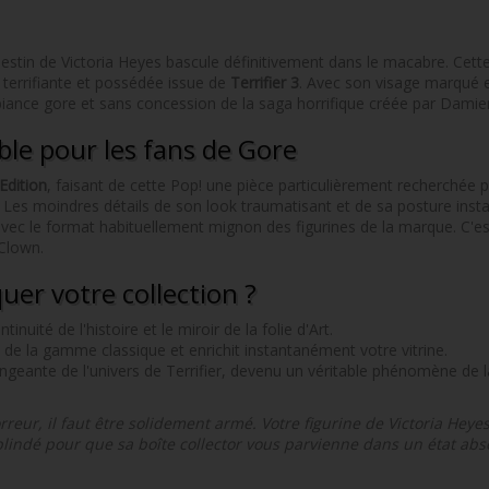
destin de Victoria Heyes bascule définitivement dans le macabre. Cett
terrifiante et possédée issue de
Terrifier 3
. Avec son visage marqué 
ambiance gore et sans concession de la saga horrifique créée par Dami
ble pour les fans de Gore
Edition
, faisant de cette Pop! une pièce particulièrement recherchée p
Les moindres détails de son look traumatisant et de sa posture insta
avec le format habituellement mignon des figurines de la marque. C'est
 Clown.
uer votre collection ?
tinuité de l'histoire et le miroir de la folie d'Art.
de la gamme classique et enrichit instantanément votre vitrine.
ngeante de l'univers de Terrifier, devenu un véritable phénomène de 
rreur, il faut être solidement armé. Votre figurine de Victoria Heye
blindé pour que sa boîte collector vous parvienne dans un état ab