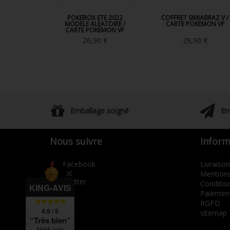
POKEBOX ETE 2022
COFFRET SIMIABRAZ V /
MODELE ALEATOIRE /
CARTE POKEMON VF
CARTE POKEMON VF
26,90 €
29,90 €
Emballage soigné
En
Nous suivre
Inform
Facebook
Livraison
Mentions
Twitter
Condition
KING-AVIS
Paiement
RGPD
4.9 / 5
sitemap
“Très bien”
5665 avis