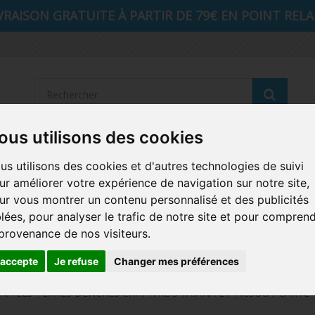
VRAISON GRATUITE À PARTIR DE 79€ EN POINT RELAI
Reche
ous utilisons des cookies
STRANGER THINGS
SEIGNEUR DES ANNEAUX
DIS
us utilisons des cookies et d'autres technologies de suivi
ur améliorer votre expérience de navigation sur notre site,
AUTRES COMICS
MUSIQUE
SPORTS
POP PROTEC
ur vous montrer un contenu personnalisé et des publicités
blées, pour analyser le trafic de notre site et pour compren
ICONS
FUNKO HOME
FUNKO VINYL SODA
RETRO 
 provenance de nos visiteurs.
CARTE A JOUER
PELUCHE
'accepte
Je refuse
Changer mes préférences
 LES TERRES DENCRES CHAPITRE 3 VAIANA ET PICSOU / CARTE 