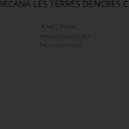
RCANA LES TERRES DENCRES CH
Tweet
Partager
Référence
4050368982803
État :
Nouveau produit