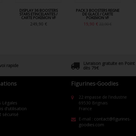
DISPLAY 36 BOOSTERS
PACK 3 BOOSTERS REGNE
STARS ETINCELANTES /
DE GLACE / CARTE
CARTE POKEMON VF
POKEMON VF
249,90 €
19,90 €
22,90 €
Livraison gratuite en Point
voi rapide
dès 79€
ations
Figurines-Goodies
22 impasse de l'industrie
 Légales
69530 Brignais
s d'utilisation
France
 sécurisé
E-mail :
contact@figurines-
goodies.com