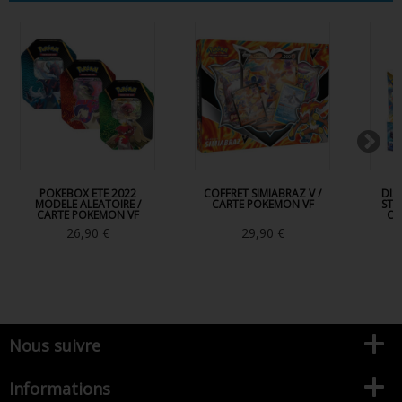
POKEBOX ETE 2022
COFFRET SIMIABRAZ V /
DIS
MODELE ALEATOIRE /
CARTE POKEMON VF
STA
CARTE POKEMON VF
CA
26,90 €
29,90 €
Nous suivre
Informations