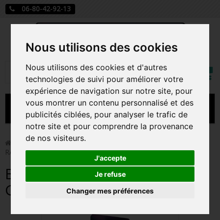
06-80-42-92-13
Nous utilisons des cookies
Mon
Nous utilisons des cookies et d'autres
Rechercher
compt
technologies de suivi pour améliorer votre
expérience de navigation sur notre site, pour
vous montrer un contenu personnalisé et des
MENU
publicités ciblées, pour analyser le trafic de
notre site et pour comprendre la provenance
CARTE A JOUER
de nos visiteurs.
>
Carte a jouer
>
BOITE A DECK LORCANA GENIE /
RAVENSBURGER
PRÉCOMMANDE FIGURINES POP
J'accepte
BOITE A DECK LORCANA
FIGURINES POP MANGA
Je refuse
GENIE / RAVENSBURGER
Changer mes préférences
FIGURINES POP DISNEY
FIGURINES POP MARVEL