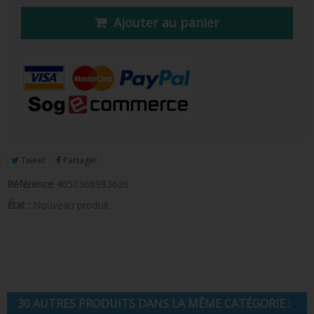
FIGURINE POP AD ICONS
Ajouter au panier
FIGURINE POP ROYALS FAMILY
FIGURINE POP RETRO TOYS
FIGURINES POP AUTRES COMICS
POP PROTECTION
PORTE-CLÉS POCKET POP
Tweet
Partager
FUNKO VINYL SODA
Référence
4050368983626
État :
Nouveau produit
FUNKO POP PIN
PELUCHE
LOUNGEFLY
30 AUTRES PRODUITS DANS LA MÊME CATÉGORIE :