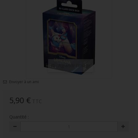
FIGURINES POP MUSIQUE
FIGURINES POP SÉRIE TV
FIGURINES POP AUTRES FILMS
FIGURINES POP SPORTS
FIGURINES POP ANIME
Agrandir l'image
FIGURINES POP HARRY POTTER
FIGURINES POP STAR WARS
Envoyer à un ami
FIGURINES POP STRANGER THINGS
5,90 €
TTC
FIGURINES POP SEIGNEUR DES ANNEAUX
Quantité :
FIGURINES POP DC COMICS
FIGURINES POP JEUX VIDÉO