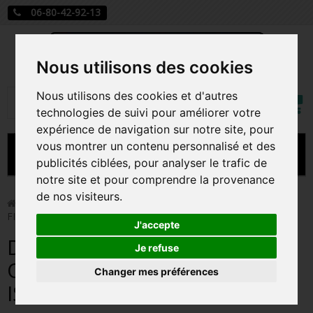
06-80-42-92-13
Nous utilisons des cookies
Mon
Nous utilisons des cookies et d'autres
Rechercher
compt
technologies de suivi pour améliorer votre
expérience de navigation sur notre site, pour
vous montrer un contenu personnalisé et des
MENU
publicités ciblées, pour analyser le trafic de
notre site et pour comprendre la provenance
CARTE A JOUER
de nos visiteurs.
>
Carte a jouer
>
DISPLAY DE 20 BOOSTERS ONE PIECE
FISHERMANS ISLAND / CARTE CHINOISE
PRÉCOMMANDE FIGURINES POP
J'accepte
DISPLAY DE 20 BOOSTERS
FIGURINES POP MANGA
Je refuse
ONE PIECE FISHERMANS
Changer mes préférences
FIGURINES POP DISNEY
ISLAND / CARTE CHINOISE
FIGURINES POP MARVEL