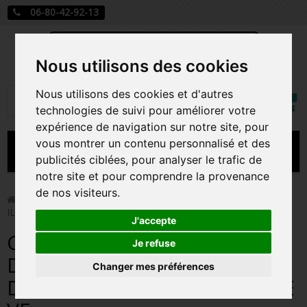
06-80-42-92-13
Nous utilisons des cookies
Mon
Nous utilisons des cookies et d'autres
Rechercher
compt
technologies de suivi pour améliorer votre
expérience de navigation sur notre site, pour
vous montrer un contenu personnalisé et des
MENU
publicités ciblées, pour analyser le trafic de
notre site et pour comprendre la provenance
CARTE A JOUER
de nos visiteurs.
>
Carte a jouer
>
COFFRET LORCANA TRESOR DES
ILLUMINEURS LE REGNE DE JAFAR CHAPITRE 8 / CARTE VF
PRÉCOMMANDE FIGURINES POP
J'accepte
COFFRET LORCANA TRESOR
FIGURINES POP MANGA
Je refuse
DES ILLUMINEURS LE REGNE
Changer mes préférences
FIGURINES POP DISNEY
DE JAFAR CHAPITRE 8 / CARTE
FIGURINES POP MARVEL