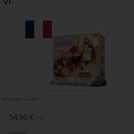
VF
FIGURINES POP MUSIQUE
FIGURINES POP SÉRIE TV
FIGURINES POP AUTRES FILMS
FIGURINES POP SPORTS
FIGURINES POP ANIME
FIGURINES POP HARRY POTTER
FIGURINES POP STAR WARS
Agrandir l'image
FIGURINES POP STRANGER THINGS
Envoyer à un ami
FIGURINES POP SEIGNEUR DES ANNEAUX
FIGURINES POP DC COMICS
54,90 €
TTC
FIGURINES POP JEUX VIDÉO
Quantité :