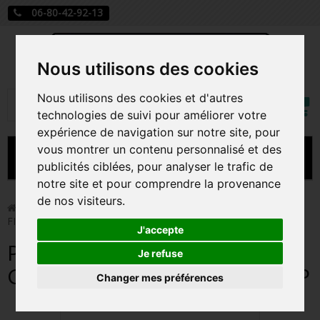
06-80-42-92-13
Nous utilisons des cookies
Mon
Nous utilisons des cookies et d'autres
Rechercher
compt
technologies de suivi pour améliorer votre
expérience de navigation sur notre site, pour
vous montrer un contenu personnalisé et des
MENU
publicités ciblées, pour analyser le trafic de
notre site et pour comprendre la provenance
CARTE A JOUER
de nos visiteurs.
>
Funko Pop!
>
PLAYER 149 GEUM-JA / SQUID GAME /
FIGURINE FUNKO POP
PRÉCOMMANDE FIGURINES POP
J'accepte
PLAYER 149 GEUM-JA / SQUID
FIGURINES POP MANGA
Je refuse
GAME / FIGURINE FUNKO POP
Changer mes préférences
FIGURINES POP DISNEY
FIGURINES POP MARVEL