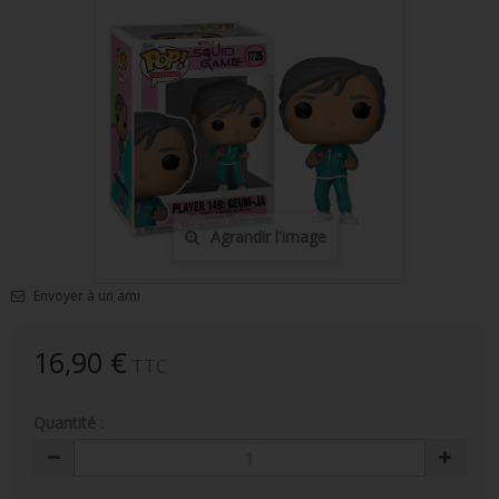
FIGURINES POP MUSIQUE
FIGURINES POP SÉRIE TV
FIGURINES POP AUTRES FILMS
FIGURINES POP SPORTS
FIGURINES POP ANIME
Agrandir l'image
FIGURINES POP HARRY POTTER
FIGURINES POP STAR WARS
Envoyer à un ami
FIGURINES POP STRANGER THINGS
16,90 €
TTC
FIGURINES POP SEIGNEUR DES ANNEAUX
Quantité :
FIGURINES POP DC COMICS
FIGURINES POP JEUX VIDÉO