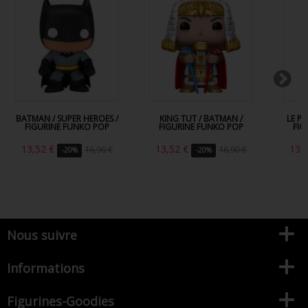
BATMAN / SUPER HEROES /
KING TUT / BATMAN /
LE P
FIGURINE FUNKO POP
FIGURINE FUNKO POP
FIG
13,52 €
13,52 €
13,
16,90 €
16,90 €
-20%
-20%
Nous suivre
Informations
Figurines-Goodies