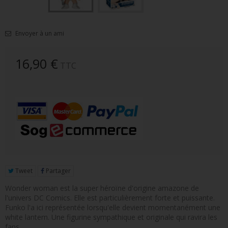
FIGURINE POP AD ICONS
FIGURINE POP ROYALS FAMILY
Envoyer à un ami
FIGURINE POP RETRO TOYS
16,90 €
TTC
FIGURINES POP AUTRES COMICS
POP PROTECTION
PORTE-CLÉS POCKET POP
FUNKO VINYL SODA
FUNKO POP PIN
PELUCHE
Tweet
Partager
Wonder woman est la super héroïne d'origine amazone de
LOUNGEFLY
l'univers DC Comics. Elle est particulièrement forte et puissante.
Funko l'a ici représentée lorsqu'elle devient momentanément une
white lantern. Une figurine sympathique et originale qui ravira les
fans.