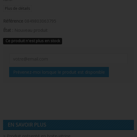
Plus de détails
Référence
0849803063795
État :
Nouveau produit
Ce produit n'est plus en stock
Prévenez-moi lorsque le produit est disponible
EN SAVOIR PLUS
> Produit présenté en boite-vitrine