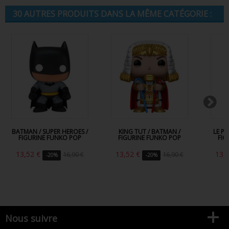
30 AUTRES PRODUITS DANS LA MÊME CATÉGORIE :
BATMAN / SUPER HEROES /
KING TUT / BATMAN /
LE P
FIGURINE FUNKO POP
FIGURINE FUNKO POP
FIG
13,52 €
13,52 €
13,
16,90 €
16,90 €
-20%
-20%
Nous suivre