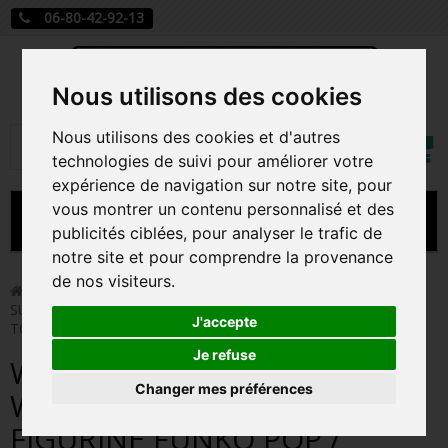
06-80-42-92-13
Nous utilisons des cookies
Mon
Nous utilisons des cookies et d'autres
Rechercher
compt
technologies de suivi pour améliorer votre
expérience de navigation sur notre site, pour
vous montrer un contenu personnalisé et des
MENU
publicités ciblées, pour analyser le trafic de
notre site et pour comprendre la provenance
CARTE A JOUER
de nos visiteurs.
>
Funko Pop!
>
WHITE LANTERN WONDER WOMAN /
SUPER HEROES / FIGURINE FUNKO POP / UNDERGROUND
PRÉCOMMANDE FIGURINES POP
J'accepte
TOYS EXCLUSIVE
FIGURINES POP MANGA
Je refuse
WHITE LANTERN WONDER
Changer mes préférences
FIGURINES POP DISNEY
WOMAN / SUPER HEROES /
FIGURINE FUNKO POP /
FIGURINES POP MARVEL