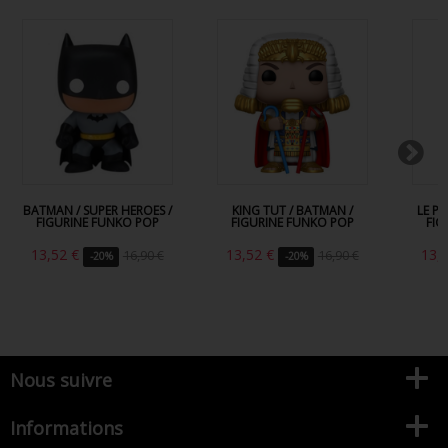
BATMAN / SUPER HEROES /
KING TUT / BATMAN /
LE P
FIGURINE FUNKO POP
FIGURINE FUNKO POP
FIG
13,52 €
13,52 €
13,
16,90 €
16,90 €
-20%
-20%
Nous suivre
Informations