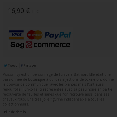
FIGURINE POP AD ICONS
16,90 €
TTC
FIGURINE POP ROYALS FAMILY
FIGURINE POP RETRO TOYS
FIGURINES POP AUTRES COMICS
POP PROTECTION
PORTE-CLÉS POCKET POP
Tweet
Partager
FUNKO VINYL SODA
Poison Ivy est un personnage de l'univers Batman. Elle était une
FUNKO POP PIN
passionnée de botanique à qui des injections de toxine ont donné
le pouvoir de communiquer avec les plantes mais l'ont aussi
PELUCHE
rendu folle. Funko l'a ici représentée avec sa peau noire en partie
recouverte de feuilles et lianes que l'on retrouve aussi dans ses
LOUNGEFLY
cheveux roux. Une très jolie figurine indispensable à tous les
collectionneurs.
Plus de détails