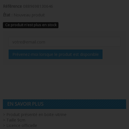
Référence
0889698130646
État :
Nouveau produit
Ce produit n'est plus en stock
Prévenez-moi lorsque le produit est disponible
EN SAVOIR PLUS
> Produit présenté en boite-vitrine
> Taille 9cm
> Licence officielle