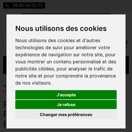
06-80-42-92-13
Nous utilisons des cookies
Mon
Nous utilisons des cookies et d'autres
Rechercher
compt
technologies de suivi pour améliorer votre
expérience de navigation sur notre site, pour
vous montrer un contenu personnalisé et des
MENU
publicités ciblées, pour analyser le trafic de
notre site et pour comprendre la provenance
CARTE A JOUER
de nos visiteurs.
>
Funko Pop!
>
POISON IVY / BATMAN / FIGURINE FUNKO
POP / EXCLUSIVE
PRÉCOMMANDE FIGURINES POP
J'accepte
POISON IVY / BATMAN /
FIGURINES POP MANGA
Je refuse
FIGURINE FUNKO POP /
Changer mes préférences
FIGURINES POP DISNEY
EXCLUSIVE
FIGURINES POP MARVEL