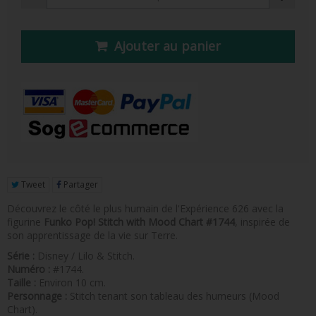
FIGURINE POP AD ICONS
FIGURINE POP ROYALS FAMILY
Ajouter au panier
FIGURINE POP RETRO TOYS
FIGURINES POP AUTRES COMICS
POP PROTECTION
PORTE-CLÉS POCKET POP
FUNKO VINYL SODA
Tweet
Partager
Découvrez le côté le plus humain de l'Expérience 626 avec la
FUNKO POP PIN
figurine
Funko Pop! Stitch with Mood Chart #1744
, inspirée de
son apprentissage de la vie sur Terre.
PELUCHE
Série :
Disney / Lilo & Stitch.
LOUNGEFLY
Numéro :
#1744.
Taille :
Environ 10 cm.
Personnage :
Stitch tenant son tableau des humeurs (Mood
Chart).