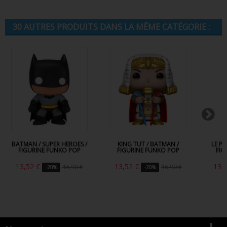
30 AUTRES PRODUITS DANS LA MÊME CATÉGORIE :
BATMAN / SUPER HEROES /
KING TUT / BATMAN /
LE P
FIGURINE FUNKO POP
FIGURINE FUNKO POP
FIG
13,52 €
13,52 €
13,
16,90 €
16,90 €
-20%
-20%