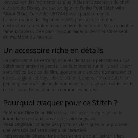
Revivez l'un des moments les plus drôles et attachants du chef-
d'œuvre de
Disney
avec cette figurine
Funko Pop! Stitch with
Mood Chart
. Ce modèle
#1744
illustre parfaitement la
transformation de l'Expérience 626, passant de créature
destructrice à membre à part entière de la famille. Stitch y tient le
fameux tableau créé par Lilo pour l'aider à identifier s'il se sent
calme, fâché ou heureux.
Un accessoire riche en détails
La particularité de cette figurine réside dans le petit tableau que
Stitch
tient entre ses pattes. Les illustrations sur le "Mood Chart"
sont fidèles à celles du film, ajoutant une couche de narration et
de nostalgie à cet objet de collection. L'expression de Stitch, un
peu perplexe mais pleine de bonne volonté, capture tout le sel de
cette scène d'éducation pas comme les autres.
Pourquoi craquer pour ce Stitch ?
Référence Directe au Film :
Un accessoire iconique qui parle
immédiatement aux fans de l'histoire originale.
Pose Originale :
Change des postures classiques pour proposer
une véritable scénette pleine de caractère.
Indispensable Ohana :
Une pièce centrale pour illustrer le lien