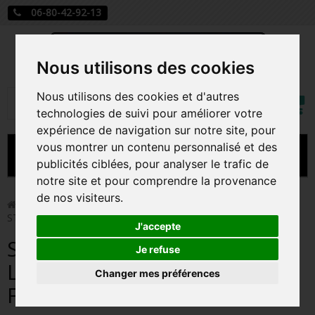
06-80-42-92-13
Nous utilisons des cookies
Mon
Nous utilisons des cookies et d'autres
Rechercher
compt
technologies de suivi pour améliorer votre
expérience de navigation sur notre site, pour
vous montrer un contenu personnalisé et des
MENU
publicités ciblées, pour analyser le trafic de
notre site et pour comprendre la provenance
CARTE A JOUER
de nos visiteurs.
>
Funko Pop!
>
STITCH WITH MOOD CHART / LILO ET
STITCH / FIGURINE FUNKO POP
PRÉCOMMANDE FIGURINES POP
J'accepte
STITCH WITH MOOD CHART /
FIGURINES POP MANGA
Je refuse
LILO ET STITCH / FIGURINE
Changer mes préférences
FIGURINES POP DISNEY
FUNKO POP
FIGURINES POP MARVEL