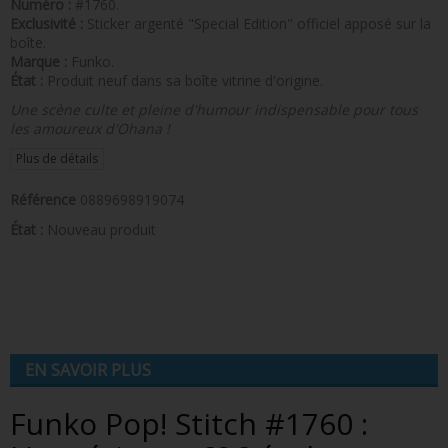
Numéro :
#1760.
Exclusivité :
Sticker argenté "Special Edition" officiel apposé sur la
boîte.
Marque :
Funko.
État :
Produit neuf dans sa boîte vitrine d'origine.
Une scène culte et pleine d'humour indispensable pour tous
les amoureux d'Ohana !
Plus de détails
Référence
0889698919074
État :
Nouveau produit
EN SAVOIR PLUS
Funko Pop! Stitch #1760 :