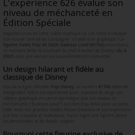
L'expérience 626 évalue son
niveau de méchanceté en
Édition Spéciale
Rappelez-vous de cette scène mythique où Lilo tente d'éduquer
son nouvel "animal de compagnie" à l'aide d'un graphique ! La
figurine Funko Pop! de Stitch Badness Level (#1760)
immortalise
ce moment drôle et touchant du chef-d'œuvre de Disney
Lilo &
Stitch
dans une version exclusive limitée très convoitée.
Un design hilarant et fidèle au
classique de Disney
Issu de la ligne officielle
Pop! Disney
, ce numéro
#1760
déborde
d'originalité. Stitch est représenté assis, pointant du doigt son
célèbre graphique en carton qui indique que son niveau de
méchanceté ("Badness Level") est bien trop élevé pour sa petite
taille. Avec ses grandes oreilles bleues baissées et son expression
à la fois coupable et malicieuse, Funko signe une figurine pleine
de personnalité et de détails soignés.
Pourquoi cette figurine exclusive de