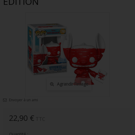
EDITION
FIGURINES POP MUSIQUE
FIGURINES POP SÉRIE TV
FIGURINES POP AUTRES FILMS
FIGURINES POP SPORTS
FIGURINES POP ANIME
FIGURINES POP HARRY POTTER
FIGURINES POP STAR WARS
Agrandir l'image
FIGURINES POP STRANGER THINGS
Envoyer à un ami
FIGURINES POP SEIGNEUR DES ANNEAUX
FIGURINES POP DC COMICS
22,90 €
TTC
FIGURINES POP JEUX VIDÉO
Quantité :