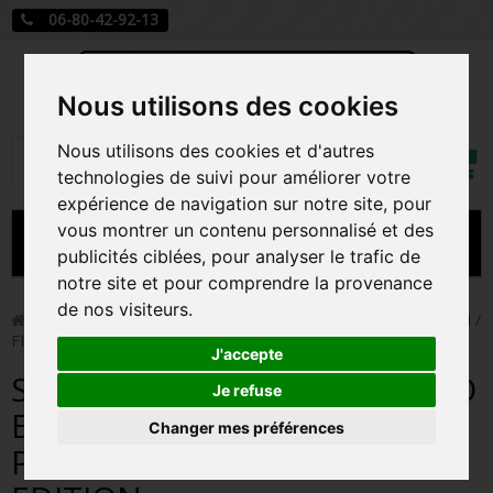
06-80-42-92-13
Nous utilisons des cookies
Mon
Nous utilisons des cookies et d'autres
Rechercher
compt
technologies de suivi pour améliorer votre
expérience de navigation sur notre site, pour
vous montrer un contenu personnalisé et des
MENU
publicités ciblées, pour analyser le trafic de
notre site et pour comprendre la provenance
CARTE A JOUER
de nos visiteurs.
>
Funko Pop!
>
STITCH BADNESS LEVEL / LILO ET STITCH /
FIGURINE FUNKO POP / EXCLUSIVE SPECIAL EDITION
PRÉCOMMANDE FIGURINES POP
J'accepte
STITCH BADNESS LEVEL / LILO
FIGURINES POP MANGA
Je refuse
ET STITCH / FIGURINE FUNKO
Changer mes préférences
FIGURINES POP DISNEY
POP / EXCLUSIVE SPECIAL
FIGURINES POP MARVEL