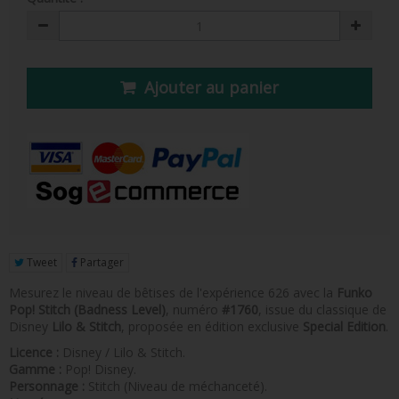
FIGURINE POP AD ICONS
FIGURINE POP ROYALS FAMILY
FIGURINE POP RETRO TOYS
Ajouter au panier
FIGURINES POP AUTRES COMICS
POP PROTECTION
PORTE-CLÉS POCKET POP
FUNKO VINYL SODA
FUNKO POP PIN
Tweet
Partager
Mesurez le niveau de bêtises de l'expérience 626 avec la
Funko
PELUCHE
Pop! Stitch (Badness Level)
, numéro
#1760
, issue du classique de
Disney
Lilo & Stitch
, proposée en édition exclusive
Special Edition
.
LOUNGEFLY
Licence :
Disney / Lilo & Stitch.
Gamme :
Pop! Disney.
Personnage :
Stitch (Niveau de méchanceté).