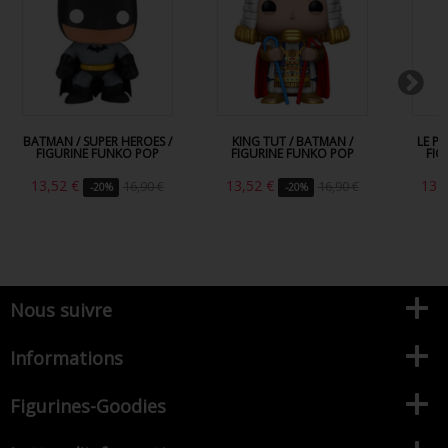
BATMAN / SUPER HEROES /
KING TUT / BATMAN /
LE P
FIGURINE FUNKO POP
FIGURINE FUNKO POP
FIG
13,52 €
13,52 €
13,
16,90 €
16,90 €
-20%
-20%
Nous suivre
Informations
Figurines-Goodies