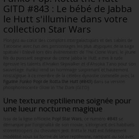
GITD #843 : Le bébé de Jabba
le Hutt s'illumine dans votre
collection Star Wars
Plongez au cœur des complots intergalactiques et des sables de
Tatooine avec l'un des personnages les plus atypiques de la saga
spatiale ! Enlevé lors des événements de The Clone Wars, le jeune
fils du puissant seigneur du crime Jabba le Hutt a mis à rude
épreuve les talents d'Anakin Skywalker et d'Ahsoka Tano pour son
sauvetage. Funko rend un hommage surprenant et hautement
nostalgique à ce membre de la célèbre dynastie criminelle avec la
figurine Funko Pop! de Rotta the Hutt (#843)
dans sa version
phosphorescente Glow In The Dark (GITD).
Une texture reptilienne soignée pour
une lueur nocturne magique
Issu de la ligne officielle
Pop! Star Wars
, ce numéro
#843
se
démarque par l'originalité de son moule, s'éloignant des habituels
stormtroopers ou chevaliers Jedi. Rotta le Hutt est fidèlement
modélisé sous sa forme de larve reptilienne, rampant au sol avec