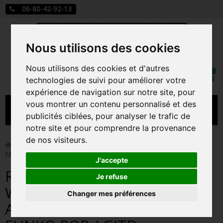
06-80-42-92-13
Nous utilisons des cookies
Mon
Nous utilisons des cookies et d'autres
Rechercher
compt
technologies de suivi pour améliorer votre
expérience de navigation sur notre site, pour
vous montrer un contenu personnalisé et des
MENU
publicités ciblées, pour analyser le trafic de
notre site et pour comprendre la provenance
CARTE A JOUER
de nos visiteurs.
>
Funko Pop!
>
ROTTA THE HUTT / STAR WARS THE
MANDALORIAN AND GROGU / FIGURINE FUNKO POP / GITD
PRÉCOMMANDE FIGURINES POP
J'accepte
ROTTA THE HUTT / STAR
FIGURINES POP MANGA
Je refuse
WARS THE MANDALORIAN
Changer mes préférences
FIGURINES POP DISNEY
AND GROGU / FIGURINE
FIGURINES POP MARVEL