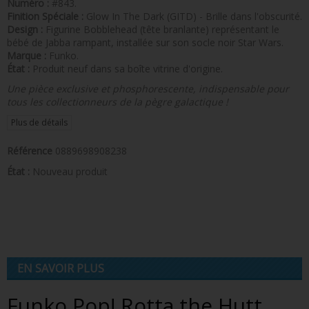
Numéro :
#843.
Finition Spéciale :
Glow In The Dark (GITD) - Brille dans l'obscurité.
Design :
Figurine Bobblehead (tête branlante) représentant le
bébé de Jabba rampant, installée sur son socle noir Star Wars.
Marque :
Funko.
État :
Produit neuf dans sa boîte vitrine d'origine.
Une pièce exclusive et phosphorescente, indispensable pour
tous les collectionneurs de la pègre galactique !
Plus de détails
Référence
0889698908238
État :
Nouveau produit
EN SAVOIR PLUS
Funko Pop! Rotta the Hutt