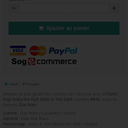
FIGURINE POP AD ICONS
FIGURINE POP ROYALS FAMILY
FIGURINE POP RETRO TOYS
Ajouter au panier
FIGURINES POP AUTRES COMICS
POP PROTECTION
PORTE-CLÉS POCKET POP
FUNKO VINYL SODA
FUNKO POP PIN
Tweet
Partager
Adoptez le plus gluant des héritiers de Tatooine avec la
Funko
PELUCHE
Pop! Rotta the Hutt Glow In The Dark
, numéro
#843
, issue de
l'univers
Star Wars
.
LOUNGEFLY
Licence :
Star Wars / Lucasfilm / Disney.
Gamme :
Pop! Star Wars.
Personnage :
Rotta le Hutt (Rotta the Hutt / Punky).