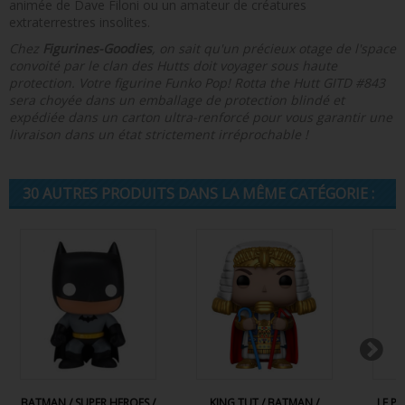
animée de Dave Filoni ou un amateur de créatures
extraterrestres insolites.
Chez
Figurines-Goodies
, on sait qu'un précieux otage de l'space
convoité par le clan des Hutts doit voyager sous haute
protection. Votre figurine Funko Pop! Rotta the Hutt GITD #843
sera choyée dans un emballage de protection blindé et
expédiée dans un carton ultra-renforcé pour vous garantir une
livraison dans un état strictement irréprochable !
30 AUTRES PRODUITS DANS LA MÊME CATÉGORIE :
BATMAN / SUPER HEROES /
KING TUT / BATMAN /
LE P