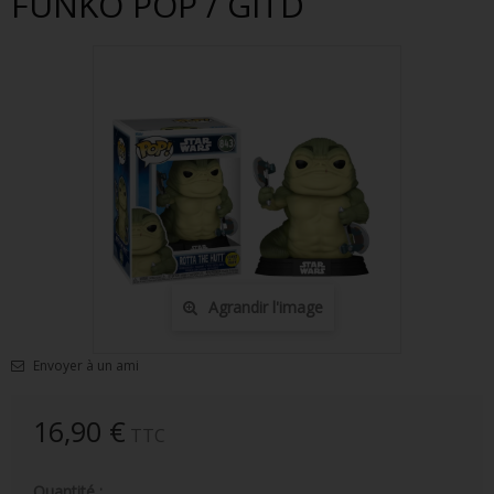
FUNKO POP / GITD
FIGURINES POP MUSIQUE
FIGURINES POP SÉRIE TV
FIGURINES POP AUTRES FILMS
FIGURINES POP SPORTS
FIGURINES POP ANIME
FIGURINES POP HARRY POTTER
FIGURINES POP STAR WARS
Agrandir l'image
FIGURINES POP STRANGER THINGS
Envoyer à un ami
FIGURINES POP SEIGNEUR DES ANNEAUX
FIGURINES POP DC COMICS
16,90 €
TTC
FIGURINES POP JEUX VIDÉO
Quantité :