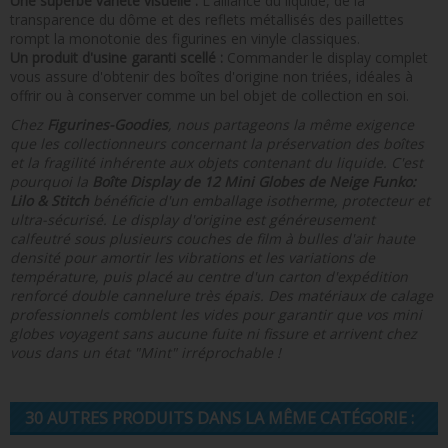
Une superbe variété visuelle :
L'alliance du liquide, de la
transparence du dôme et des reflets métallisés des paillettes
rompt la monotonie des figurines en vinyle classiques.
Un produit d'usine garanti scellé :
Commander le display complet
vous assure d'obtenir des boîtes d'origine non triées, idéales à
offrir ou à conserver comme un bel objet de collection en soi.
Chez
Figurines-Goodies
, nous partageons la même exigence
que les collectionneurs concernant la préservation des boîtes
et la fragilité inhérente aux objets contenant du liquide. C'est
pourquoi la
Boîte Display de 12 Mini Globes de Neige Funko:
Lilo & Stitch
bénéficie d'un emballage isotherme, protecteur et
ultra-sécurisé. Le display d'origine est généreusement
calfeutré sous plusieurs couches de film à bulles d'air haute
densité pour amortir les vibrations et les variations de
température, puis placé au centre d'un carton d'expédition
renforcé double cannelure très épais. Des matériaux de calage
professionnels comblent les vides pour garantir que vos mini
globes voyagent sans aucune fuite ni fissure et arrivent chez
vous dans un état "Mint" irréprochable !
30 AUTRES PRODUITS DANS LA MÊME CATÉGORIE :