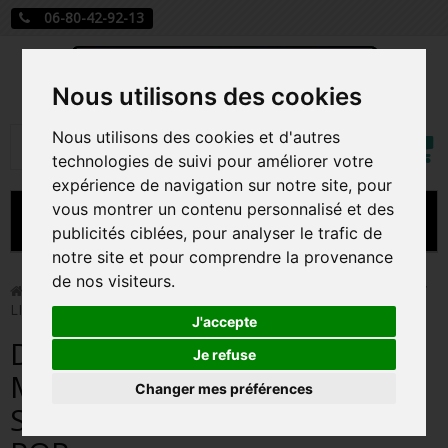
06-80-42-92-13
Nous utilisons des cookies
Mon
Nous utilisons des cookies et d'autres
Rechercher
compt
technologies de suivi pour améliorer votre
expérience de navigation sur notre site, pour
vous montrer un contenu personnalisé et des
MENU
publicités ciblées, pour analyser le trafic de
notre site et pour comprendre la provenance
CARTE A JOUER
de nos visiteurs.
>
Funko Pop!
>
DISPLAY DE 12 MYSTERY MINIS GLOBES /
LILO ET STITCH / FIGURINE FUNKO POP
PRÉCOMMANDE FIGURINES POP
J'accepte
DISPLAY DE 12 MYSTERY
FIGURINES POP MANGA
Je refuse
MINIS GLOBES / LILO ET
Changer mes préférences
FIGURINES POP DISNEY
STITCH / FIGURINE FUNKO
FIGURINES POP MARVEL