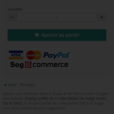
FIGURINE POP AD ICONS
Quantité :
FIGURINE POP ROYALS FAMILY
FIGURINE POP RETRO TOYS
Ajouter au panier
FIGURINES POP AUTRES COMICS
POP PROTECTION
PORTE-CLÉS POCKET POP
FUNKO VINYL SODA
FUNKO POP PIN
Tweet
Partager
PELUCHE
Ajoutez une immense dose d'Ohana et de féerie à votre étagère
LOUNGEFLY
avec la boîte
Display scellée de 12 Mini Globes de Neige Funko:
Lilo & Stitch
, le moyen parfait de collectionner Stitch et Angel
sous leurs formes les plus mignonnes.