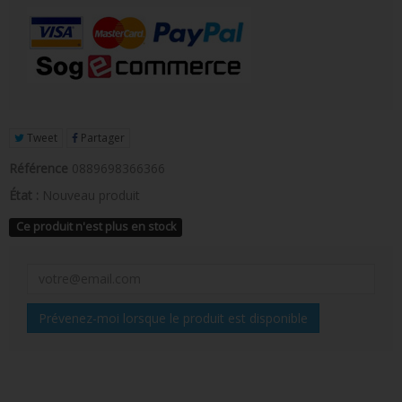
FIGURINE POP AD ICONS
FIGURINE POP ROYALS FAMILY
FIGURINE POP RETRO TOYS
FIGURINES POP AUTRES COMICS
Tweet
Partager
POP PROTECTION
Référence
0889698366366
PORTE-CLÉS POCKET POP
État :
Nouveau produit
Ce produit n'est plus en stock
FUNKO VINYL SODA
FUNKO POP PIN
PELUCHE
Prévenez-moi lorsque le produit est disponible
LOUNGEFLY