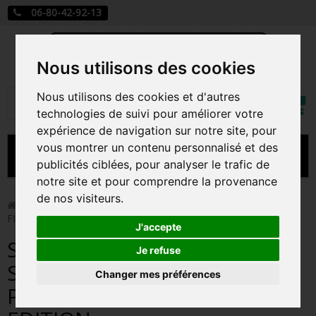
06-80-42-92-13
Nous utilisons des cookies
Mon
Nous utilisons des cookies et d'autres
Rechercher
compt
technologies de suivi pour améliorer votre
expérience de navigation sur notre site, pour
vous montrer un contenu personnalisé et des
MENU
publicités ciblées, pour analyser le trafic de
notre site et pour comprendre la provenance
CARTE A JOUER
de nos visiteurs.
>
Funko Pop!
>
SUPERHERO STITCH / LILO ET STITCH /
FIGURINE FUNKO POP / EXCLUSIVE SPECIAL EDITION
PRÉCOMMANDE FIGURINES POP
J'accepte
SUPERHERO STITCH / LILO ET
FIGURINES POP MANGA
Je refuse
STITCH / FIGURINE FUNKO
Changer mes préférences
FIGURINES POP DISNEY
POP / EXCLUSIVE SPECIAL
FIGURINES POP MARVEL