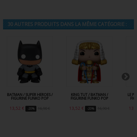
30 AUTRES PRODUITS DANS LA MÊME CATÉGORIE :
BATMAN / SUPER HEROES /
KING TUT / BATMAN /
LE P
FIGURINE FUNKO POP
FIGURINE FUNKO POP
FIG
13,52 €
13,52 €
13,
16,90 €
16,90 €
-20%
-20%