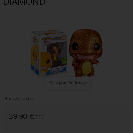
DIAMOND
FIGURINES POP MUSIQUE
FIGURINES POP SÉRIE TV
FIGURINES POP AUTRES FILMS
FIGURINES POP SPORTS
FIGURINES POP ANIME
FIGURINES POP HARRY POTTER
FIGURINES POP STAR WARS
Agrandir l'image
FIGURINES POP STRANGER THINGS
Envoyer à un ami
FIGURINES POP SEIGNEUR DES ANNEAUX
FIGURINES POP DC COMICS
39,90 €
TTC
FIGURINES POP JEUX VIDÉO