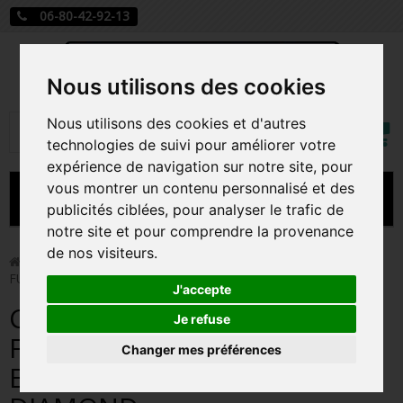
06-80-42-92-13
Nous utilisons des cookies
Mon
Nous utilisons des cookies et d'autres
Rechercher
compt
technologies de suivi pour améliorer votre
expérience de navigation sur notre site, pour
vous montrer un contenu personnalisé et des
MENU
publicités ciblées, pour analyser le trafic de
notre site et pour comprendre la provenance
CARTE A JOUER
de nos visiteurs.
>
Funko Pop!
>
CHARMANDER / POKEMON / FIGURINE
FUNKO POP / EXCLUSIVE ECCC 2021 / DIAMOND
PRÉCOMMANDE FIGURINES POP
J'accepte
CHARMANDER / POKEMON /
FIGURINES POP MANGA
Je refuse
FIGURINE FUNKO POP /
Changer mes préférences
FIGURINES POP DISNEY
EXCLUSIVE ECCC 2021 /
FIGURINES POP MARVEL