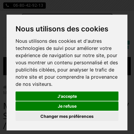
06-80-42-92-13
Nous utilisons des cookies
Mon
Nous utilisons des cookies et d'autres
Rechercher
compt
technologies de suivi pour améliorer votre
expérience de navigation sur notre site, pour
vous montrer un contenu personnalisé et des
MENU
publicités ciblées, pour analyser le trafic de
notre site et pour comprendre la provenance
CARTE A JOUER
de nos visiteurs.
>
Funko Pop!
>
MILES MORALES TRACK SUIT / SPIDER-
MAN MILES MORALES / FIGURINE FUNKO POP
PRÉCOMMANDE FIGURINES POP
J'accepte
MILES MORALES TRACK SUIT /
FIGURINES POP MANGA
Je refuse
SPIDER-MAN MILES MORALES
Changer mes préférences
FIGURINES POP DISNEY
/ FIGURINE FUNKO POP
FIGURINES POP MARVEL