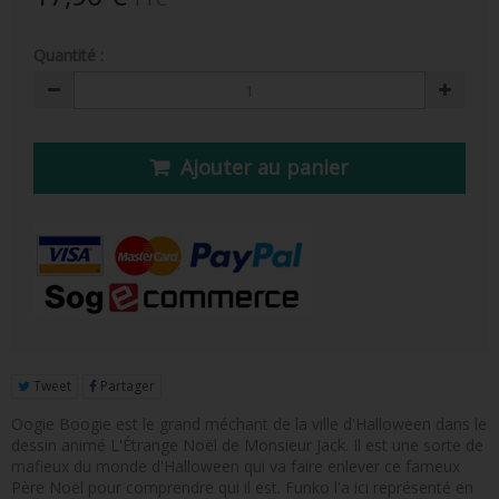
FIGURINE POP AD ICONS
Quantité :
FIGURINE POP ROYALS FAMILY
FIGURINE POP RETRO TOYS
FIGURINES POP AUTRES COMICS
Ajouter au panier
POP PROTECTION
PORTE-CLÉS POCKET POP
FUNKO VINYL SODA
FUNKO POP PIN
PELUCHE
Tweet
Partager
LOUNGEFLY
Oogie Boogie est le grand méchant de la ville d'Halloween dans le
dessin animé L'Étrange Noël de Monsieur Jack. Il est une sorte de
mafieux du monde d'Halloween qui va faire enlever ce fameux
Père Noël pour comprendre qui il est. Funko l'a ici représenté en