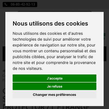
06-80-42-92-13
Nous utilisons des cookies
Mon
Nous utilisons des cookies et d'autres
Rechercher
compt
technologies de suivi pour améliorer votre
expérience de navigation sur notre site, pour
vous montrer un contenu personnalisé et des
MENU
publicités ciblées, pour analyser le trafic de
notre site et pour comprendre la provenance
CARTE A JOUER
de nos visiteurs.
>
Funko Pop!
>
OOEGIE BOOGIE ARTIST'S SERIES WITH
CASE PROTECTOR / L'ETRANGE NOEL DE MR JACK / FIGURINE
PRÉCOMMANDE FIGURINES POP
J'accepte
FUNKO POP
FIGURINES POP MANGA
Je refuse
OOEGIE BOOGIE ARTIST'S
Changer mes préférences
FIGURINES POP DISNEY
SERIES WITH CASE
PROTECTOR / L'ETRANGE
FIGURINES POP MARVEL