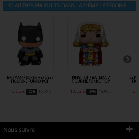
30 AUTRES PRODUITS DANS LA MÊME CATÉGORIE :
BATMAN / SUPER HEROES /
KING TUT / BATMAN /
LE P
FIGURINE FUNKO POP
FIGURINE FUNKO POP
FIG
13,52 €
13,52 €
13,
16,90 €
16,90 €
-20%
-20%
Nous suivre