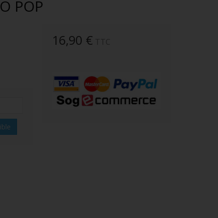
KO POP
16,90 €
TTC
ible