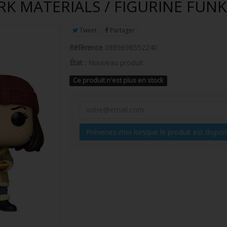
ARK MATERIALS / FIGURINE FUN
Tweet
Partager
Référence
0889698552240
État :
Nouveau produit
Ce produit n'est plus en stock
Prévenez-moi lorsque le produit est dispon