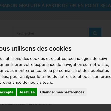
VRAISON GRATUITE À PARTIR DE 79€ EN POINT RELAI
Reche
ous utilisons des cookies
STRANGER THINGS
SEIGNEUR DES ANNEAUX
DIS
us utilisons des cookies et d'autres technologies de suivi
ur améliorer votre expérience de navigation sur notre site,
AUTRES COMICS
MUSIQUE
SPORTS
POP PROTEC
ur vous montrer un contenu personnalisé et des publicités
blées, pour analyser le trafic de notre site et pour compren
ICONS
FUNKO HOME
FUNKO VINYL SODA
RETRO 
 provenance de nos visiteurs.
CARTE A JOUER
PELUCHE
'accepte
Je refuse
Changer mes préférences
TERIALS / FIGURINE FUNKO POP