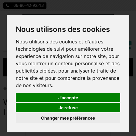
06-80-42-92-13
Nous utilisons des cookies
Mon
Nous utilisons des cookies et d'autres
Rechercher
compt
technologies de suivi pour améliorer votre
expérience de navigation sur notre site, pour
vous montrer un contenu personnalisé et des
MENU
publicités ciblées, pour analyser le trafic de
notre site et pour comprendre la provenance
CARTE A JOUER
de nos visiteurs.
>
Funko Pop!
>
WHIP IT / DEVO / FIGURINE FUNKO POP
PRÉCOMMANDE FIGURINES POP
J'accepte
WHIP IT / DEVO / FIGURINE
FIGURINES POP MANGA
Je refuse
FUNKO POP
Changer mes préférences
FIGURINES POP DISNEY
FIGURINES POP MARVEL