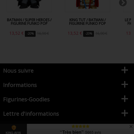
BATMAN / SUPER HEROES /
KING TUT / BATMAN /
LE P
FIGURINE FUNKO POP
FIGURINE FUNKO POP
FIG
13,52 €
13,52 €
13,
16,90 €
16,90 €
-20%
-20%
Nous suivre
Informations
Figurines-Goodies
Lettre d'informations
© 2026 - Figurines-goodies votre référence de la figurine Pop
“Très bien”
5665 avis
KING-AVIS