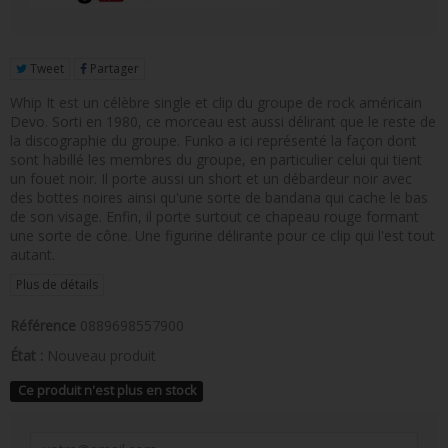
FIGURINE POP AD ICONS
FIGURINE POP ROYALS FAMILY
Tweet
Partager
FIGURINE POP RETRO TOYS
Whip It est un célèbre single et clip du groupe de rock américain
Devo. Sorti en 1980, ce morceau est aussi délirant que le reste de
FIGURINES POP AUTRES COMICS
la discographie du groupe. Funko a ici représenté la façon dont
sont habillé les membres du groupe, en particulier celui qui tient
POP PROTECTION
un fouet noir. Il porte aussi un short et un débardeur noir avec
des bottes noires ainsi qu'une sorte de bandana qui cache le bas
PORTE-CLÉS POCKET POP
de son visage. Enfin, il porte surtout ce chapeau rouge formant
une sorte de cône. Une figurine délirante pour ce clip qui l'est tout
autant.
FUNKO VINYL SODA
Plus de détails
FUNKO POP PIN
Référence
0889698557900
PELUCHE
État :
Nouveau produit
LOUNGEFLY
Ce produit n'est plus en stock