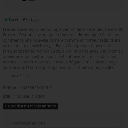
FIGURINE POP AD ICONS
FIGURINE POP ROYALS FAMILY
Tweet
Partager
FIGURINE POP RETRO TOYS
Frasier Crane est le personnage central de la série des années 90
Frasier. C'est un psychologue réputé qui déménage à Seattle et
FIGURINES POP AUTRES COMICS
commence une nouvelle carrière comme animateur radio d'une
émission sur la psychologie. Funko l'a représenté avec son
POP PROTECTION
fameux costume marron au style vieillot porte avec une chemise
à rayures et un veston noir. Il se tient avec les mains dans les
PORTE-CLÉS POCKET POP
poches et on retrouve ses cheveux dégarnis mais assez longs
dans le cou. Une très jolie figurine pour ce personnage culte.
FUNKO VINYL SODA
Plus de détails
FUNKO POP PIN
Référence
0889698410410
PELUCHE
État :
Nouveau produit
Ce produit n'est plus en stock
LOUNGEFLY