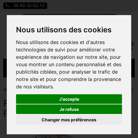
06-80-42-92-13
Nous utilisons des cookies
Mon
Nous utilisons des cookies et d'autres
Rechercher
compt
technologies de suivi pour améliorer votre
expérience de navigation sur notre site, pour
vous montrer un contenu personnalisé et des
MENU
publicités ciblées, pour analyser le trafic de
notre site et pour comprendre la provenance
CARTE A JOUER
de nos visiteurs.
>
Funko Pop!
>
FRASIER / FRASIER / FIGURINE FUNKO POP
PRÉCOMMANDE FIGURINES POP
J'accepte
FRASIER / FRASIER / FIGURINE
FIGURINES POP MANGA
Je refuse
FUNKO POP
Changer mes préférences
FIGURINES POP DISNEY
FIGURINES POP MARVEL