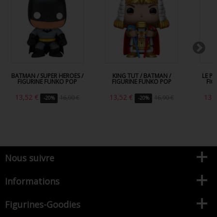
BATMAN / SUPER HEROES /
KING TUT / BATMAN /
LE P
FIGURINE FUNKO POP
FIGURINE FUNKO POP
FIG
13,52 €
13,52 €
13,
16,90 €
16,90 €
-20%
-20%
Nous suivre
Informations
Figurines-Goodies