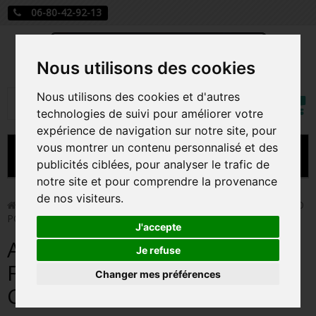
06-80-42-92-13
Nous utilisons des cookies
Mon
Nous utilisons des cookies et d'autres
Rechercher
compt
technologies de suivi pour améliorer votre
expérience de navigation sur notre site, pour
vous montrer un contenu personnalisé et des
MENU
publicités ciblées, pour analyser le trafic de
notre site et pour comprendre la provenance
CARTE A JOUER
de nos visiteurs.
>
Funko Pop!
>
ANGUS YOUNG / ACDC / FIGURINE FUNKO
POP / CHASE
PRÉCOMMANDE FIGURINES POP
J'accepte
ANGUS YOUNG / ACDC /
FIGURINES POP MANGA
Je refuse
FIGURINE FUNKO POP /
Changer mes préférences
FIGURINES POP DISNEY
CHASE
FIGURINES POP MARVEL