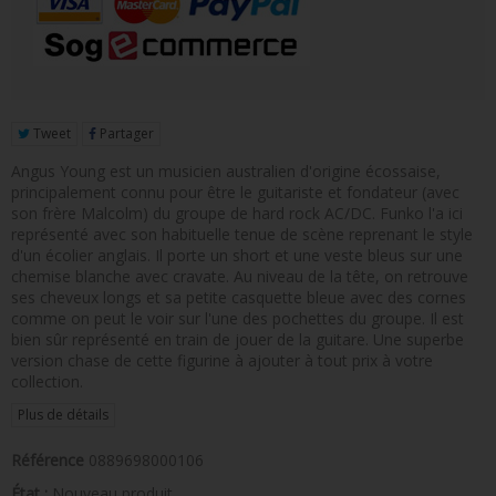
FIGURINE POP AD ICONS
FIGURINE POP ROYALS FAMILY
FIGURINE POP RETRO TOYS
Tweet
Partager
FIGURINES POP AUTRES COMICS
Angus Young est un musicien australien d'origine écossaise,
principalement connu pour être le guitariste et fondateur (avec
POP PROTECTION
son frère Malcolm) du groupe de hard rock AC/DC. Funko l'a ici
représenté avec son habituelle tenue de scène reprenant le style
PORTE-CLÉS POCKET POP
d'un écolier anglais. Il porte un short et une veste bleus sur une
chemise blanche avec cravate. Au niveau de la tête, on retrouve
FUNKO VINYL SODA
ses cheveux longs et sa petite casquette bleue avec des cornes
comme on peut le voir sur l'une des pochettes du groupe. Il est
FUNKO POP PIN
bien sûr représenté en train de jouer de la guitare. Une superbe
version chase de cette figurine à ajouter à tout prix à votre
PELUCHE
collection.
LOUNGEFLY
Plus de détails
Référence
0889698000106
État :
Nouveau produit