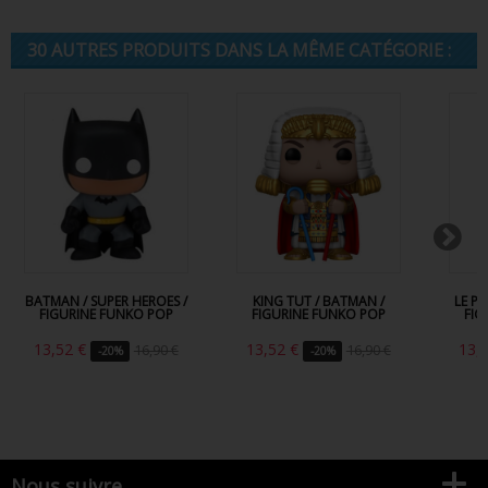
30 AUTRES PRODUITS DANS LA MÊME CATÉGORIE :
BATMAN / SUPER HEROES /
KING TUT / BATMAN /
LE P
FIGURINE FUNKO POP
FIGURINE FUNKO POP
FIG
13,52 €
13,52 €
13,
16,90 €
16,90 €
-20%
-20%
Nous suivre