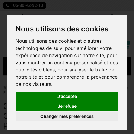
06-80-42-92-13
Nous utilisons des cookies
Mon
Nous utilisons des cookies et d'autres
Rechercher
compt
technologies de suivi pour améliorer votre
expérience de navigation sur notre site, pour
vous montrer un contenu personnalisé et des
MENU
publicités ciblées, pour analyser le trafic de
notre site et pour comprendre la provenance
CARTE A JOUER
de nos visiteurs.
>
Funko Pop!
>
GREMLIN WITH 3D GLASSES / GREMLINS /
FUNKO POCKET POP
PRÉCOMMANDE FIGURINES POP
J'accepte
GREMLIN WITH 3D GLASSES /
FIGURINES POP MANGA
Je refuse
GREMLINS / FUNKO POCKET
Changer mes préférences
FIGURINES POP DISNEY
POP
FIGURINES POP MARVEL