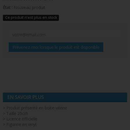
État :
Nouveau produit
Ce produit n'est plus en stock
Prévenez-moi lorsque le produit est disponible
EN SAVOIR PLUS
> Produit présenté en boite-vitrine
> Taille 25cm
> Licence officielle
> Figurine en vinyl