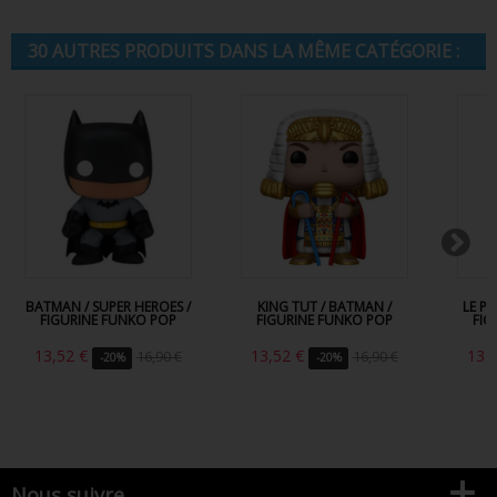
30 AUTRES PRODUITS DANS LA MÊME CATÉGORIE :
BATMAN / SUPER HEROES /
KING TUT / BATMAN /
LE P
FIGURINE FUNKO POP
FIGURINE FUNKO POP
FIG
13,52 €
13,52 €
13,
16,90 €
16,90 €
-20%
-20%
Nous suivre