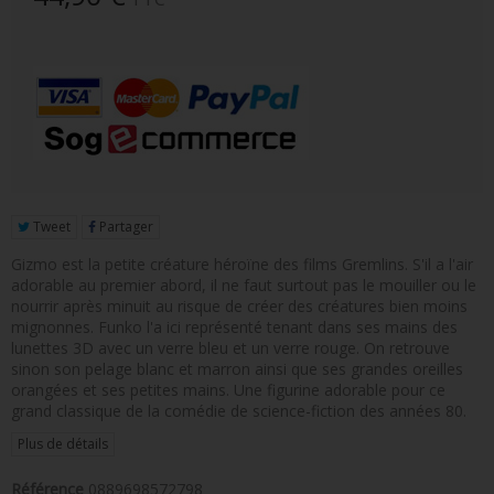
FIGURINE POP AD ICONS
FIGURINE POP ROYALS FAMILY
FIGURINE POP RETRO TOYS
FIGURINES POP AUTRES COMICS
POP PROTECTION
Tweet
Partager
PORTE-CLÉS POCKET POP
Gizmo est la petite créature héroïne des films Gremlins. S'il a l'air
FUNKO VINYL SODA
adorable au premier abord, il ne faut surtout pas le mouiller ou le
nourrir après minuit au risque de créer des créatures bien moins
FUNKO POP PIN
mignonnes. Funko l'a ici représenté tenant dans ses mains des
lunettes 3D avec un verre bleu et un verre rouge. On retrouve
sinon son pelage blanc et marron ainsi que ses grandes oreilles
PELUCHE
orangées et ses petites mains. Une figurine adorable pour ce
grand classique de la comédie de science-fiction des années 80.
LOUNGEFLY
Plus de détails
Référence
0889698572798