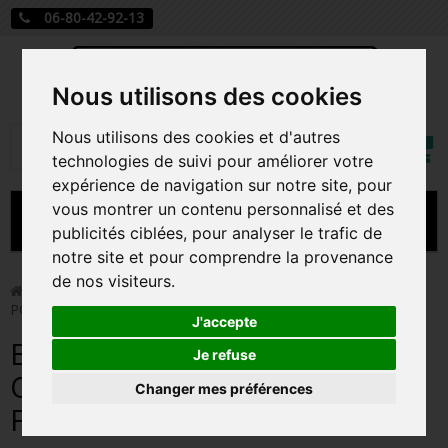
06-80-42-92-13
Nous utilisons des cookies
Mon
Nous utilisons des cookies et d'autres
Rechercher
compt
technologies de suivi pour améliorer votre
expérience de navigation sur notre site, pour
vous montrer un contenu personnalisé et des
MENU
publicités ciblées, pour analyser le trafic de
notre site et pour comprendre la provenance
CARTE A JOUER
de nos visiteurs.
>
Funko Pop!
>
BULBASAUR SUPER OVERSIZED /
POKEMON / FIGURINE FUNKO POP
PRÉCOMMANDE FIGURINES POP
J'accepte
BULBASAUR SUPER
FIGURINES POP MANGA
Je refuse
OVERSIZED / POKEMON /
Changer mes préférences
FIGURINES POP DISNEY
FIGURINE FUNKO POP
FIGURINES POP MARVEL