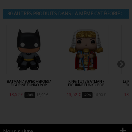
30 AUTRES PRODUITS DANS LA MÊME CATÉGORIE :
BATMAN / SUPER HEROES /
KING TUT / BATMAN /
LE P
FIGURINE FUNKO POP
FIGURINE FUNKO POP
FIG
13,52 €
13,52 €
13,
16,90 €
16,90 €
-20%
-20%
Nous suivre