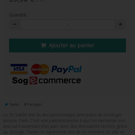
FIGURINE POP AD ICONS
Quantité :
FIGURINE POP ROYALS FAMILY
FIGURINE POP RETRO TOYS
FIGURINES POP AUTRES COMICS
Ajouter au panier
POP PROTECTION
PORTE-CLÉS POCKET POP
FUNKO VINYL SODA
FUNKO POP PIN
PELUCHE
Tweet
Partager
LOUNGEFLY
Le Dr Sattler est un des personnages principaux de la trilogie
Jurassic Park. C'est une paléobotaniste à qui l'on demande son
avis sur l'ouverture d'un parc avec des dinosaures recréés grâce
au clonage. Funko l'a représenté lors de ce moment où elle se