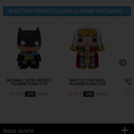
30 AUTRES PRODUITS DANS LA MÊME CATÉGORIE :
BATMAN / SUPER HEROES /
KING TUT / BATMAN /
LE P
FIGURINE FUNKO POP
FIGURINE FUNKO POP
FIG
13,52 €
13,52 €
13,
16,90 €
16,90 €
-20%
-20%
Nous suivre