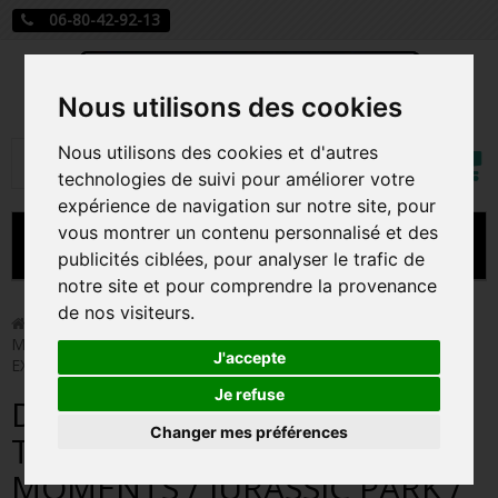
06-80-42-92-13
Nous utilisons des cookies
Mon
Nous utilisons des cookies et d'autres
Rechercher
compt
technologies de suivi pour améliorer votre
expérience de navigation sur notre site, pour
vous montrer un contenu personnalisé et des
MENU
publicités ciblées, pour analyser le trafic de
notre site et pour comprendre la provenance
CARTE A JOUER
de nos visiteurs.
>
Funko Pop!
>
DR SATTLER WITH TRICERATOPS MOVIE
MOMENTS / JURASSIC PARK / FIGURINE FUNKO POP /
PRÉCOMMANDE FIGURINES POP
J'accepte
EXCLUSIVE SPECIAL EDITION
FIGURINES POP MANGA
Je refuse
DR SATTLER WITH
Changer mes préférences
FIGURINES POP DISNEY
TRICERATOPS MOVIE
MOMENTS / JURASSIC PARK /
FIGURINES POP MARVEL