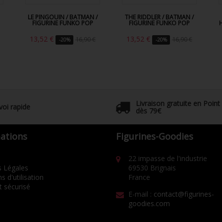
LE PINGOUIN / BATMAN /
THE RIDDLER / BATMAN /
FIGURINE FUNKO POP
FIGURINE FUNKO POP
13,52 €
13,52 €
16,90 €
16,90 €
-20%
-20%
Livraison gratuite en Point
voi rapide
dès 79€
ations
Figurines-Goodies
22 impasse de l'industrie
 Légales
69530 Brignais
s d'utilisation
France
 sécurisé
E-mail :
contact@figurines-
goodies.com