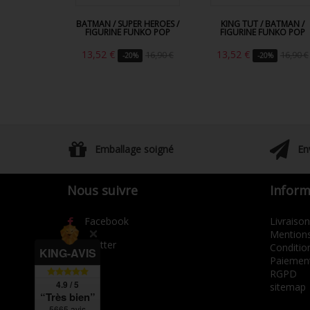
BATMAN / SUPER HEROES /
KING TUT / BATMAN /
FIGURINE FUNKO POP
FIGURINE FUNKO POP
13,52 €
13,52 €
16,90 €
16,90 €
-20%
-20%
Emballage soigné
En
Nous suivre
Inform
Facebook
Livraison
Mentions
Twitter
Condition
KING-AVIS
Paiement
RGPD
4.9 / 5
sitemap
“Très bien”
5665 avis