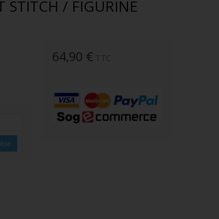
 STITCH / FIGURINE
64,90 €
TTC
ible