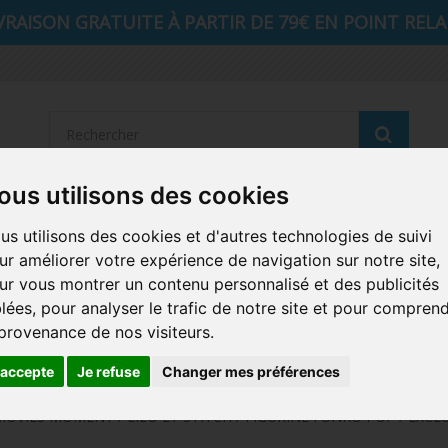
VRAISON GRATUITE À PARTIR DE 79€ EN POINT RELAI
Reche
ous utilisons des cookies
STRANGER THINGS
SEIGNEUR DES ANNEAUX
DIS
us utilisons des cookies et d'autres technologies de suivi
ur améliorer votre expérience de navigation sur notre site,
AUTRES COMICS
MUSIQUE
SPORTS
POP PROTEC
ur vous montrer un contenu personnalisé et des publicités
blées, pour analyser le trafic de notre site et pour compren
ICONS
FUNKO HOME
FUNKO VINYL SODA
RETRO 
 provenance de nos visiteurs.
CARTE A JOUER
PELUCHE
'accepte
Je refuse
Changer mes préférences
OVIES MOMENT / LILO ET STITCH / FIGURINE FUNKO POP / EXCLU