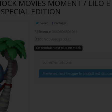
MOCK MOVIES MOMENT / LILO ET
 SPECIAL EDITION
Tweet
Partager
Référence
0889698591911
État :
Nouveau produit
Ce produit n'est plus en stock
Prévenez-moi lorsque le produit est dispon