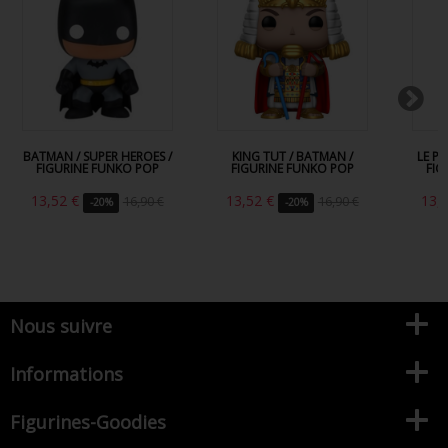
BATMAN / SUPER HEROES /
KING TUT / BATMAN /
LE P
FIGURINE FUNKO POP
FIGURINE FUNKO POP
FIG
13,52 €
13,52 €
13,
16,90 €
16,90 €
-20%
-20%
Nous suivre
Informations
Figurines-Goodies