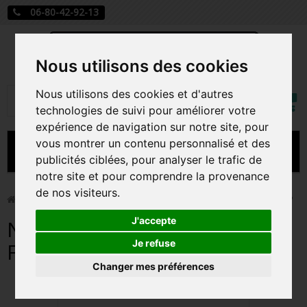
06-80-42-92-13
Nous utilisons des cookies
Mon
Nous utilisons des cookies et d'autres
Rechercher
compt
technologies de suivi pour améliorer votre
expérience de navigation sur notre site, pour
vous montrer un contenu personnalisé et des
MENU
publicités ciblées, pour analyser le trafic de
notre site et pour comprendre la provenance
CARTE A JOUER
de nos visiteurs.
>
Funko Pop!
>
NIKKI / SHE HULK / FIGURINE FUNKO POP
PRÉCOMMANDE FIGURINES POP
J'accepte
NIKKI / SHE HULK / FIGURINE
FIGURINES POP MANGA
Je refuse
FUNKO POP
Changer mes préférences
FIGURINES POP DISNEY
FIGURINES POP MARVEL