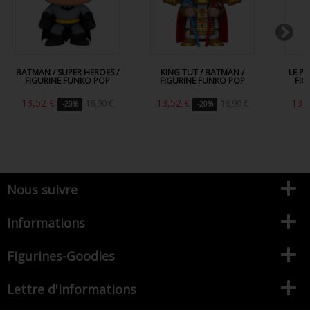
BATMAN / SUPER HEROES /
KING TUT / BATMAN /
LE P
FIGURINE FUNKO POP
FIGURINE FUNKO POP
FIG
13,52 €
13,52 €
13,
16,90 €
16,90 €
-20%
-20%
Nous suivre
Informations
Figurines-Goodies
Lettre d'informations