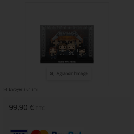
FIGURINES POP MUSIQUE
FIGURINES POP SÉRIE TV
FIGURINES POP AUTRES FILMS
FIGURINES POP SPORTS
FIGURINES POP ANIME
FIGURINES POP HARRY POTTER
Agrandir l'image
FIGURINES POP STAR WARS
Envoyer à un ami
FIGURINES POP STRANGER THINGS
FIGURINES POP SEIGNEUR DES ANNEAUX
99,90 €
TTC
FIGURINES POP DC COMICS
FIGURINES POP JEUX VIDÉO