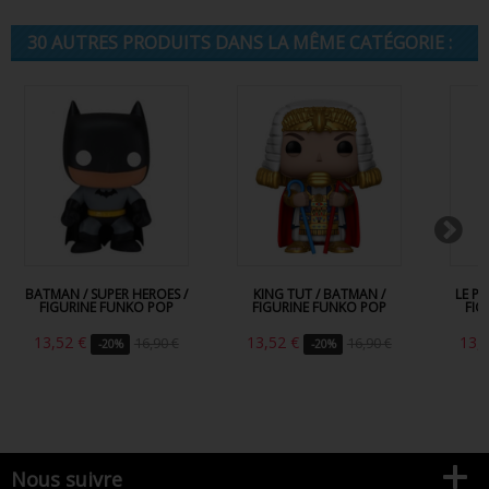
30 AUTRES PRODUITS DANS LA MÊME CATÉGORIE :
BATMAN / SUPER HEROES /
KING TUT / BATMAN /
LE P
FIGURINE FUNKO POP
FIGURINE FUNKO POP
FIG
13,52 €
13,52 €
13,
16,90 €
16,90 €
-20%
-20%
Nous suivre