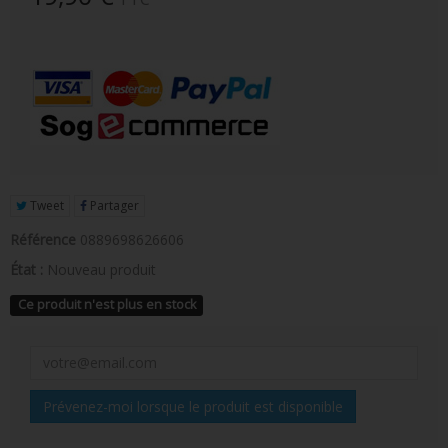
FIGURINE POP AD ICONS
FIGURINE POP ROYALS FAMILY
FIGURINE POP RETRO TOYS
FIGURINES POP AUTRES COMICS
POP PROTECTION
Tweet
Partager
PORTE-CLÉS POCKET POP
Référence
0889698626606
FUNKO VINYL SODA
État :
Nouveau produit
FUNKO POP PIN
Ce produit n'est plus en stock
PELUCHE
LOUNGEFLY
Prévenez-moi lorsque le produit est disponible