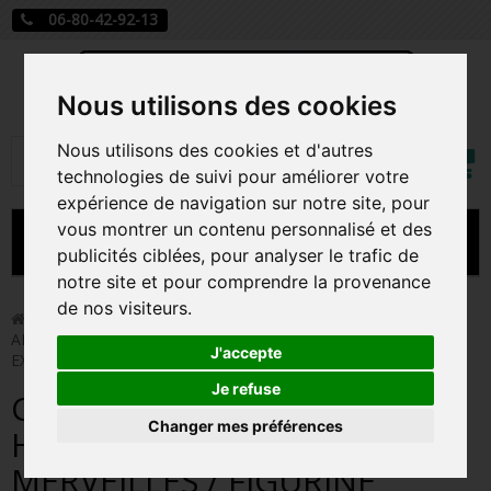
06-80-42-92-13
Nous utilisons des cookies
Mon
Nous utilisons des cookies et d'autres
Rechercher
compt
technologies de suivi pour améliorer votre
expérience de navigation sur notre site, pour
vous montrer un contenu personnalisé et des
MENU
publicités ciblées, pour analyser le trafic de
notre site et pour comprendre la provenance
CARTE A JOUER
de nos visiteurs.
>
Funko Pop!
>
CHESHIRE CAT STANDING ON HEAD /
ALICE AU PAYS DES MERVEILLES / FIGURINE FUNKO POP /
PRÉCOMMANDE FIGURINES POP
J'accepte
EXCLUSIVE SPECIAL EDITION
FIGURINES POP MANGA
Je refuse
CHESHIRE CAT STANDING ON
Changer mes préférences
FIGURINES POP DISNEY
HEAD / ALICE AU PAYS DES
MERVEILLES / FIGURINE
FIGURINES POP MARVEL