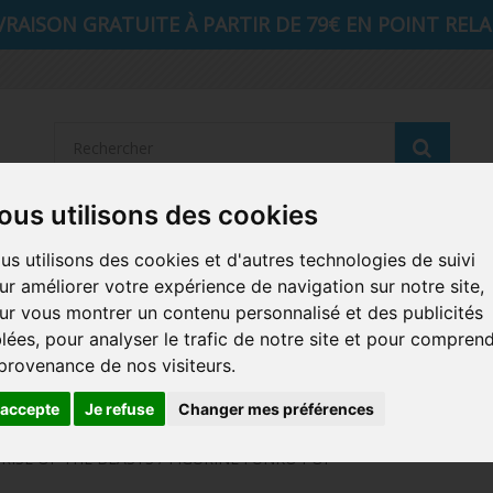
VRAISON GRATUITE À PARTIR DE 79€ EN POINT RELAI
Reche
ous utilisons des cookies
STRANGER THINGS
SEIGNEUR DES ANNEAUX
DIS
us utilisons des cookies et d'autres technologies de suivi
ur améliorer votre expérience de navigation sur notre site,
AUTRES COMICS
MUSIQUE
SPORTS
POP PROTEC
ur vous montrer un contenu personnalisé et des publicités
blées, pour analyser le trafic de notre site et pour compren
ICONS
FUNKO HOME
FUNKO VINYL SODA
RETRO 
 provenance de nos visiteurs.
CARTE A JOUER
PELUCHE
'accepte
Je refuse
Changer mes préférences
ISE OF THE BEASTS / FIGURINE FUNKO POP