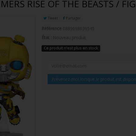
ERS RISE OF THE BEASTS / FI
Tweet
Partager
Référence
0889698639545
État :
Nouveau produit
Ce produit n'est plus en stock
Prévenez-moi lorsque le produit est dispon