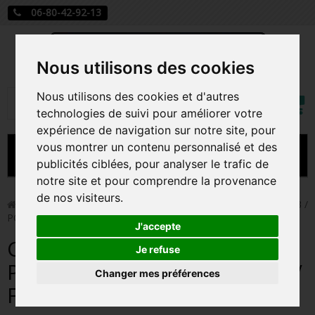
06-80-42-92-13
Nous utilisons des cookies
Mon
Nous utilisons des cookies et d'autres
Rechercher
compt
technologies de suivi pour améliorer votre
expérience de navigation sur notre site, pour
vous montrer un contenu personnalisé et des
MENU
publicités ciblées, pour analyser le trafic de
notre site et pour comprendre la provenance
CARTE A JOUER
de nos visiteurs.
>
Funko Pop!
>
CALENDRIER DE L'AVENT POKEMON 2023 /
POKEMON / FIGURINE FUNKO POP
PRÉCOMMANDE FIGURINES POP
J'accepte
CALENDRIER DE L'AVENT
FIGURINES POP MANGA
Je refuse
POKEMON 2023 / POKEMON /
Changer mes préférences
FIGURINES POP DISNEY
FIGURINE FUNKO POP
FIGURINES POP MARVEL