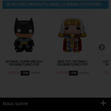
30 AUTRES PRODUITS DANS LA MÊME CATÉGORIE :
BATMAN / SUPER HEROES /
KING TUT / BATMAN /
LE P
FIGURINE FUNKO POP
FIGURINE FUNKO POP
FIG
13,52 €
13,52 €
13,
16,90 €
16,90 €
-20%
-20%
Nous suivre