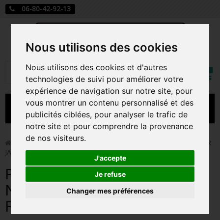
06-80-42-92-13
Nous utilisons des cookies
Mon
Nous utilisons des cookies et d'autres
Rechercher
compt
technologies de suivi pour améliorer votre
expérience de navigation sur notre site, pour
vous montrer un contenu personnalisé et des
MENU
publicités ciblées, pour analyser le trafic de
notre site et pour comprendre la provenance
CARTE A JOUER
de nos visiteurs.
>
Funko Pop!
>
FORMAL SALLY / L'ETRANGE NOEL DE MR
JACK / FIGURINE FUNKO POP
PRÉCOMMANDE FIGURINES POP
J'accepte
FORMAL SALLY / L'ETRANGE
FIGURINES POP MANGA
Je refuse
NOEL DE MR JACK / FIGURINE
Changer mes préférences
FIGURINES POP DISNEY
FUNKO POP
FIGURINES POP MARVEL