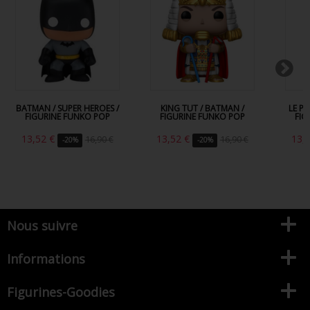
BATMAN / SUPER HEROES /
KING TUT / BATMAN /
LE P
FIGURINE FUNKO POP
FIGURINE FUNKO POP
FIG
13,52 €
13,52 €
13,
16,90 €
16,90 €
-20%
-20%
Nous suivre
Informations
Figurines-Goodies