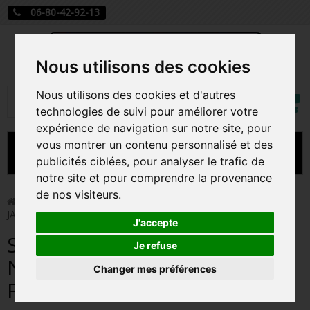
06-80-42-92-13
Nous utilisons des cookies
Mon
Nous utilisons des cookies et d'autres
Rechercher
compt
technologies de suivi pour améliorer votre
expérience de navigation sur notre site, pour
vous montrer un contenu personnalisé et des
MENU
publicités ciblées, pour analyser le trafic de
notre site et pour comprendre la provenance
CARTE A JOUER
de nos visiteurs.
>
Funko Pop!
>
SANTA JACK / L'ETRANGE NOEL DE MR
JACK / FIGURINE FUNKO POP
PRÉCOMMANDE FIGURINES POP
J'accepte
SANTA JACK / L'ETRANGE
FIGURINES POP MANGA
Je refuse
NOEL DE MR JACK / FIGURINE
Changer mes préférences
FIGURINES POP DISNEY
FUNKO POP
FIGURINES POP MARVEL