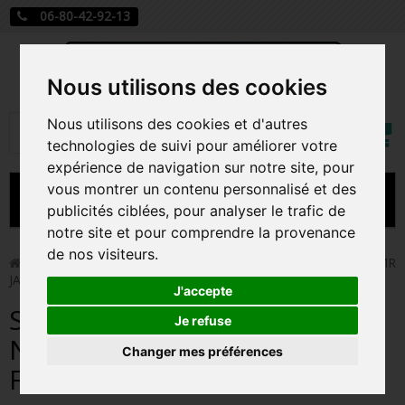
06-80-42-92-13
Nous utilisons des cookies
Mon
Nous utilisons des cookies et d'autres
Rechercher
compt
technologies de suivi pour améliorer votre
expérience de navigation sur notre site, pour
vous montrer un contenu personnalisé et des
MENU
publicités ciblées, pour analyser le trafic de
notre site et pour comprendre la provenance
CARTE A JOUER
de nos visiteurs.
>
Funko Pop!
>
SNOWMAN JACK / L'ETRANGE NOEL DE MR
JACK / FIGURINE FUNKO POP
PRÉCOMMANDE FIGURINES POP
J'accepte
SNOWMAN JACK / L'ETRANGE
FIGURINES POP MANGA
Je refuse
NOEL DE MR JACK / FIGURINE
Changer mes préférences
FIGURINES POP DISNEY
FUNKO POP
FIGURINES POP MARVEL