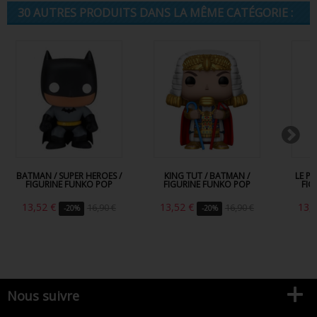
30 AUTRES PRODUITS DANS LA MÊME CATÉGORIE :
BATMAN / SUPER HEROES /
KING TUT / BATMAN /
LE P
FIGURINE FUNKO POP
FIGURINE FUNKO POP
FIG
13,52 €
13,52 €
13,
16,90 €
16,90 €
-20%
-20%
Nous suivre