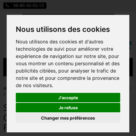
06-80-42-92-13
Nous utilisons des cookies
Mon
Nous utilisons des cookies et d'autres
Rechercher
compt
technologies de suivi pour améliorer votre
expérience de navigation sur notre site, pour
vous montrer un contenu personnalisé et des
MENU
publicités ciblées, pour analyser le trafic de
notre site et pour comprendre la provenance
CARTE A JOUER
de nos visiteurs.
>
Funko Pop!
>
STITCH UKELELE SUPER OVERSIZED / LILO
ET STITCH / FIGURINE FUNKO POP
PRÉCOMMANDE FIGURINES POP
J'accepte
STITCH UKELELE SUPER
FIGURINES POP MANGA
Je refuse
OVERSIZED / LILO ET STITCH /
Changer mes préférences
FIGURINES POP DISNEY
FIGURINE FUNKO POP
FIGURINES POP MARVEL