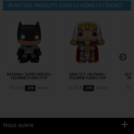
30 AUTRES PRODUITS DANS LA MÊME CATÉGORIE :
BATMAN / SUPER HEROES /
KING TUT / BATMAN /
LE P
FIGURINE FUNKO POP
FIGURINE FUNKO POP
FIG
13,52 €
13,52 €
13,
16,90 €
16,90 €
-20%
-20%
Nous suivre