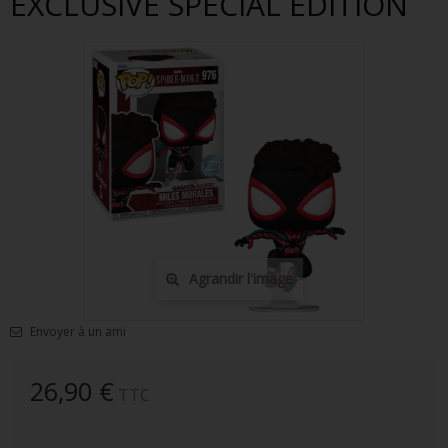
EXCLUSIVE SPECIAL EDITION
FIGURINES POP MUSIQUE
FIGURINES POP SÉRIE TV
FIGURINES POP AUTRES FILMS
FIGURINES POP SPORTS
FIGURINES POP ANIME
FIGURINES POP HARRY POTTER
FIGURINES POP STAR WARS
Agrandir l'image
FIGURINES POP STRANGER THINGS
Envoyer à un ami
FIGURINES POP SEIGNEUR DES ANNEAUX
FIGURINES POP DC COMICS
26,90 €
TTC
FIGURINES POP JEUX VIDÉO