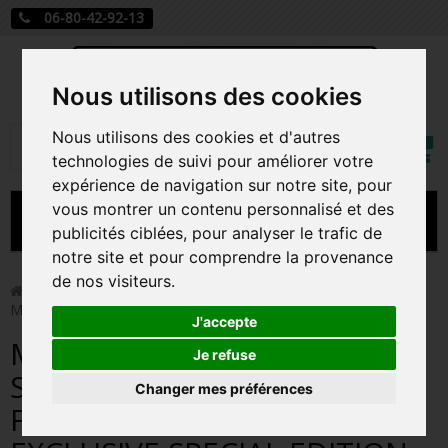
06-80-42-92-13
Nous utilisons des cookies
Mon
Nous utilisons des cookies et d'autres
Rechercher
compt
technologies de suivi pour améliorer votre
expérience de navigation sur notre site, pour
vous montrer un contenu personnalisé et des
MENU
publicités ciblées, pour analyser le trafic de
notre site et pour comprendre la provenance
CARTE A JOUER
de nos visiteurs.
>
Funko Pop!
>
MILES MORALES EVOLVED SUIT / SPIDER-
MAN 2 / FIGURINE FUNKO POP / EXCLUSIVE SPECIAL EDITION
PRÉCOMMANDE FIGURINES POP
J'accepte
MILES MORALES EVOLVED
FIGURINES POP MANGA
Je refuse
SUIT / SPIDER-MAN 2 /
Changer mes préférences
FIGURINES POP DISNEY
FIGURINE FUNKO POP /
FIGURINES POP MARVEL