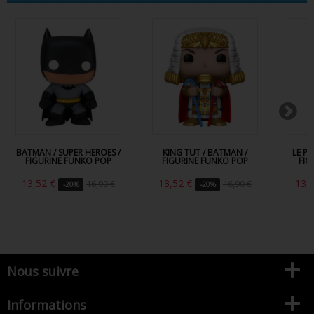
BATMAN / SUPER HEROES /
KING TUT / BATMAN /
LE P
FIGURINE FUNKO POP
FIGURINE FUNKO POP
FIG
13,52 €
13,52 €
13,
16,90 €
16,90 €
-20%
-20%
Nous suivre
Informations