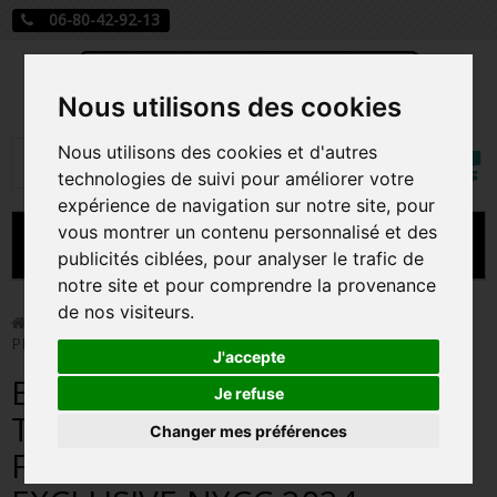
06-80-42-92-13
Nous utilisons des cookies
Mon
Nous utilisons des cookies et d'autres
Rechercher
compt
technologies de suivi pour améliorer votre
expérience de navigation sur notre site, pour
vous montrer un contenu personnalisé et des
MENU
publicités ciblées, pour analyser le trafic de
notre site et pour comprendre la provenance
CARTE A JOUER
de nos visiteurs.
>
Funko Pop!
>
BUGGY THE CLOWN ON THRONE / ONE
PIECE / FIGURINE FUNKO POP / EXCLUSIVE NYCC 2024
PRÉCOMMANDE FIGURINES POP
J'accepte
BUGGY THE CLOWN ON
FIGURINES POP MANGA
Je refuse
THRONE / ONE PIECE /
Changer mes préférences
FIGURINES POP DISNEY
FIGURINE FUNKO POP /
FIGURINES POP MARVEL