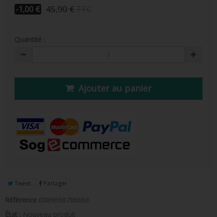
FIGURINE POP AD ICONS
45,90 €
TTC
-1,00 €
FIGURINE POP ROYALS FAMILY
Quantité :
FIGURINE POP RETRO TOYS
FIGURINES POP AUTRES COMICS
POP PROTECTION
Ajouter au panier
PORTE-CLÉS POCKET POP
FUNKO VINYL SODA
FUNKO POP PIN
PELUCHE
LOUNGEFLY
Tweet
Partager
Référence
0889698786669
État :
Nouveau produit