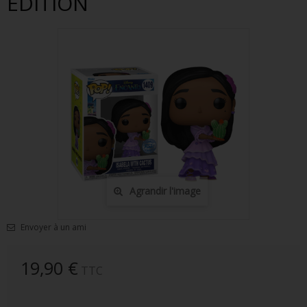
EDITION
FIGURINES POP MUSIQUE
FIGURINES POP SÉRIE TV
FIGURINES POP AUTRES FILMS
FIGURINES POP SPORTS
FIGURINES POP ANIME
FIGURINES POP HARRY POTTER
FIGURINES POP STAR WARS
Agrandir l'image
FIGURINES POP STRANGER THINGS
Envoyer à un ami
FIGURINES POP SEIGNEUR DES ANNEAUX
FIGURINES POP DC COMICS
19,90 €
TTC
FIGURINES POP JEUX VIDÉO