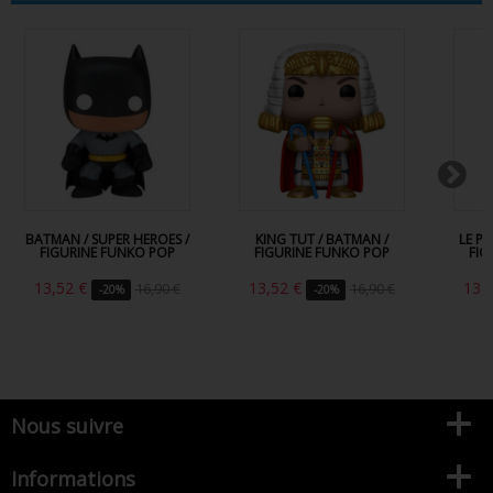
BATMAN / SUPER HEROES /
KING TUT / BATMAN /
LE P
FIGURINE FUNKO POP
FIGURINE FUNKO POP
FIG
13,52 €
13,52 €
13,
16,90 €
16,90 €
-20%
-20%
Nous suivre
Informations