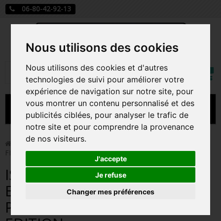
06-80-42-92-13
Nous utilisons des cookies
Mon
Nous utilisons des cookies et d'autres
Rechercher
compt
technologies de suivi pour améliorer votre
expérience de navigation sur notre site, pour
vous montrer un contenu personnalisé et des
MENU
publicités ciblées, pour analyser le trafic de
notre site et pour comprendre la provenance
CARTE A JOUER
de nos visiteurs.
>
Funko Pop!
>
ISABELA WITH CACTUS / ENCANTO /
FIGURINE FUNKO POP / EXCLUSIVE SPECIAL EDITION
PRÉCOMMANDE FIGURINES POP
J'accepte
ISABELA WITH CACTUS /
FIGURINES POP MANGA
Je refuse
ENCANTO / FIGURINE FUNKO
Changer mes préférences
FIGURINES POP DISNEY
POP / EXCLUSIVE SPECIAL
FIGURINES POP MARVEL