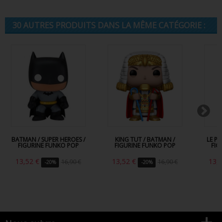
30 AUTRES PRODUITS DANS LA MÊME CATÉGORIE :
BATMAN / SUPER HEROES /
KING TUT / BATMAN /
LE P
FIGURINE FUNKO POP
FIGURINE FUNKO POP
FIG
13,52 €
13,52 €
13,
16,90 €
16,90 €
-20%
-20%