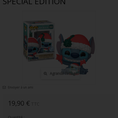
SPECIAL EDITION
FIGURINES POP MUSIQUE
FIGURINES POP SÉRIE TV
FIGURINES POP AUTRES FILMS
FIGURINES POP SPORTS
FIGURINES POP ANIME
FIGURINES POP HARRY POTTER
FIGURINES POP STAR WARS
Agrandir l'image
FIGURINES POP STRANGER THINGS
Envoyer à un ami
FIGURINES POP SEIGNEUR DES ANNEAUX
FIGURINES POP DC COMICS
19,90 €
TTC
FIGURINES POP JEUX VIDÉO
Quantité :