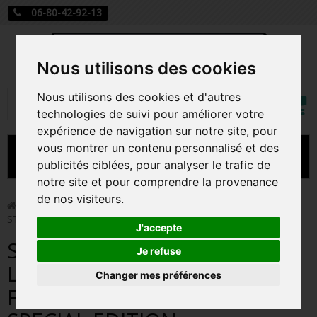
06-80-42-92-13
Nous utilisons des cookies
Mon
Nous utilisons des cookies et d'autres
Rechercher
compt
technologies de suivi pour améliorer votre
expérience de navigation sur notre site, pour
vous montrer un contenu personnalisé et des
MENU
publicités ciblées, pour analyser le trafic de
notre site et pour comprendre la provenance
CARTE A JOUER
de nos visiteurs.
>
Funko Pop!
>
STITCH UNWRAPPING GIFT / LILO ET
STITCH / FIGURINE FUNKO POP / EXCLUSIVE SPECIAL EDITION
PRÉCOMMANDE FIGURINES POP
J'accepte
STITCH UNWRAPPING GIFT /
FIGURINES POP MANGA
Je refuse
LILO ET STITCH / FIGURINE
Changer mes préférences
FIGURINES POP DISNEY
FUNKO POP / EXCLUSIVE
FIGURINES POP MARVEL