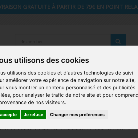
VRAISON GRATUITE À PARTIR DE 79€ EN POINT RELAI
Reche
ous utilisons des cookies
STRANGER THINGS
SEIGNEUR DES ANNEAUX
DIS
us utilisons des cookies et d'autres technologies de suivi
ur améliorer votre expérience de navigation sur notre site,
AUTRES COMICS
MUSIQUE
SPORTS
POP PROTEC
ur vous montrer un contenu personnalisé et des publicités
blées, pour analyser le trafic de notre site et pour compren
ICONS
FUNKO HOME
FUNKO VINYL SODA
RETRO 
 provenance de nos visiteurs.
CARTE A JOUER
PELUCHE
'accepte
Je refuse
Changer mes préférences
O / FIGURINE FUNKO POP / EXCLUSIVE SPECIAL EDITION / GITD