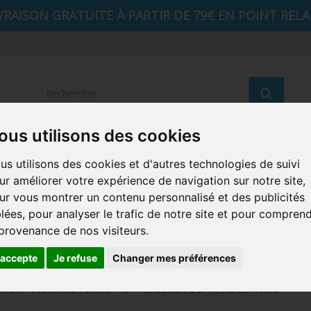
VRAISON GRATUITE À PARTIR DE 79€ EN POINT RELAI
Reche
ous utilisons des cookies
STRANGER THINGS
SEIGNEUR DES ANNEAUX
DIS
us utilisons des cookies et d'autres technologies de suivi
ur améliorer votre expérience de navigation sur notre site,
AUTRES COMICS
MUSIQUE
SPORTS
POP PROTEC
ur vous montrer un contenu personnalisé et des publicités
blées, pour analyser le trafic de notre site et pour compren
ICONS
FUNKO HOME
FUNKO VINYL SODA
RETRO 
 provenance de nos visiteurs.
CARTE A JOUER
PELUCHE
'accepte
Je refuse
Changer mes préférences
ITCH / FIGURINE FUNKO POP / EXCLUSIVE SPECIAL EDITION