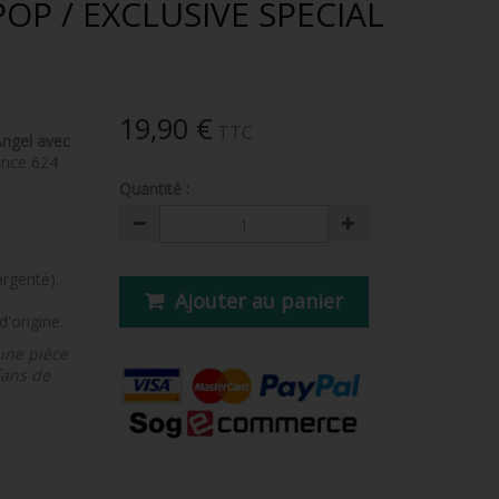
POP / EXCLUSIVE SPECIAL
19,90 €
TTC
Angel avec
ence 624
Quantité :
argenté).
Ajouter au panier
'origine.
une pièce
fans de