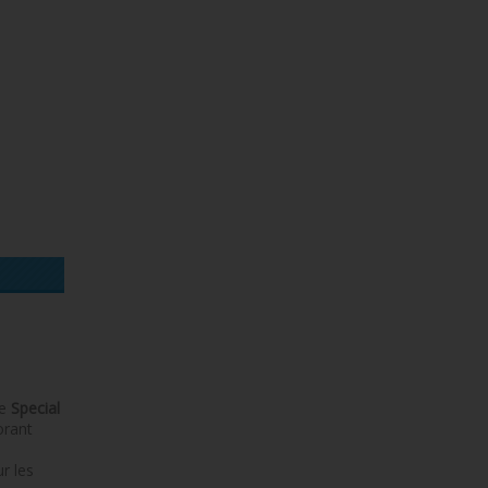
se
Special
orant
r les