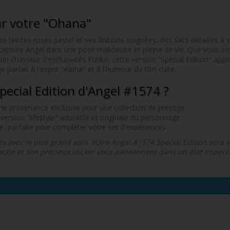
ur votre "Ohana"
 teintes roses pastel et ses finitions soignées, des sacs détaillés à 
apture Angel dans une pose malicieuse et pleine de vie. Que vous s
 un chasseur d'exclusivités Funko, cette version "Special Edition" app
 parfait à l'esprit "Aloha" et à l'humour du film culte.
pecial Edition d'Angel #1574 ?
une provenance exclusive pour une collection de prestige.
version "lifestyle" adorable et originale du personnage.
é, parfaite pour compléter votre set d'expériences.
tés avec le plus grand soin. Votre Angel #1574 Special Edition sera
boîte et son précieux sticker vous parviennent dans un état impecc