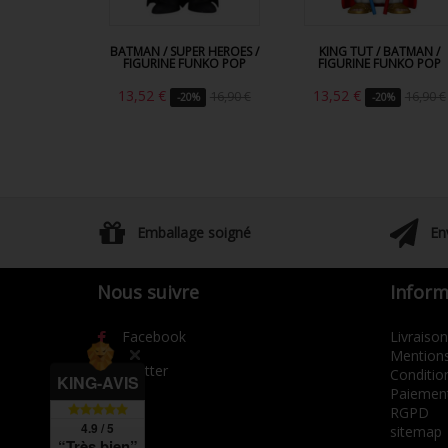
BATMAN / SUPER HEROES /
KING TUT / BATMAN /
FIGURINE FUNKO POP
FIGURINE FUNKO POP
13,52 €
13,52 €
16,90 €
16,90 €
-20%
-20%
Emballage soigné
En
Nous suivre
Inform
Facebook
Livraison
Mentions
Twitter
Condition
KING-AVIS
Paiement
RGPD
4.9 / 5
sitemap
“Très bien”