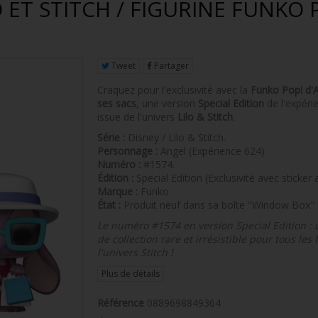
 ET STITCH / FIGURINE FUNKO 
Tweet
Partager
Craquez pour l'exclusivité avec la
Funko Pop! d'
ses sacs
, une version
Special Edition
de l'expéri
issue de l'univers
Lilo & Stitch
.
Série :
Disney / Lilo & Stitch.
Personnage :
Angel (Expérience 624).
Numéro :
#1574.
Édition :
Special Edition (Exclusivité avec sticker 
Marque :
Funko.
État :
Produit neuf dans sa boîte "Window Box" d
Le numéro #1574 en version Special Edition : 
de collection rare et irrésistible pour tous les 
l'univers Stitch !
Plus de détails
Référence
0889698849364