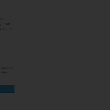
ses
oyez un
orte une
 expédiée
able.