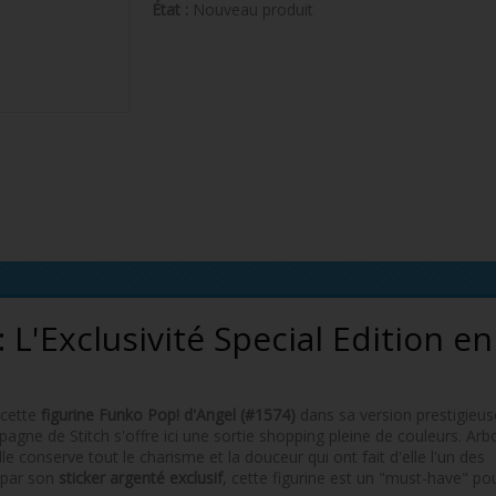
État :
Nouveau produit
L'Exclusivité Special Edition en
 cette
figurine Funko Pop! d'Angel (#1574)
dans sa version prestigieu
gne de Stitch s'offre ici une sortie shopping pleine de couleurs. Arb
e conserve tout le charisme et la douceur qui ont fait d'elle l'un des
e par son
sticker argenté exclusif
, cette figurine est un "must-have" pou