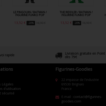
LE PINGOUIN / BATMAN /
THE RIDDLER / BATMAN /
FIGURINE FUNKO POP
FIGURINE FUNKO POP
13,52 €
13,52 €
16,90 €
16,90 €
-20%
-20%
Livraison gratuite en Point
voi rapide
dès 79€
ations
Figurines-Goodies
22 impasse de l'industrie
 Légales
69530 Brignais
s d'utilisation
France
 sécurisé
E-mail :
contact@figurines-
goodies.com